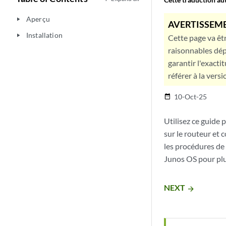
Aperçu
play_arrow
AVERTISSEME
Installation
play_arrow
Cette page va êtr
raisonnables dép
garantir l'exacti
référer à la versi
10-Oct-25
date_range
Utilisez ce guide 
sur le routeur et 
les procédures de
Junos OS pour plus
NEXT
arrow_forward