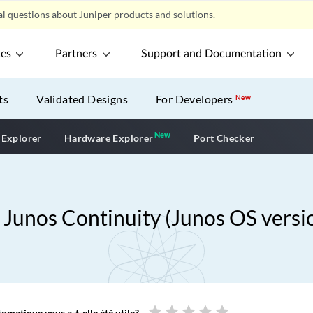
l questions about Juniper products and solutions.
ces
Partners
Support and Documentation
ts
Validated Designs
For Developers
New
New
New application
 Explorer
Hardware Explorer
Port Checker
el Junos Continuity (Junos OS vers
star
star
star
star
star
omatique vous a-t-elle été utile?