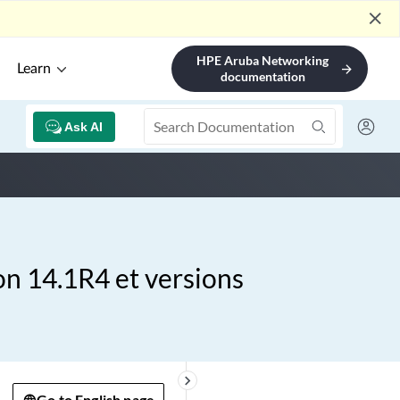
close
HPE Aruba Networking
Learn
arrow_forward
documentation
Ask AI
ion 14.1R4 et versions
keyboard_arrow_right
Go to English page