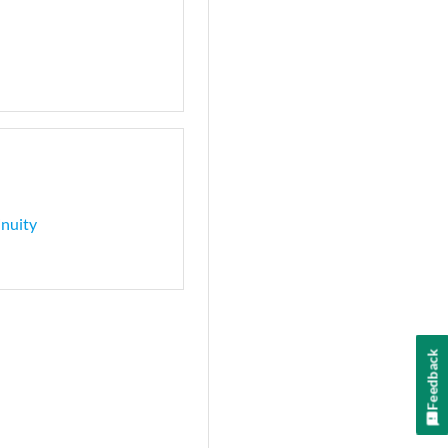
inuity
Feedback