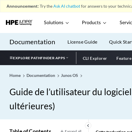
Announcement:
Try the
Ask AI chatbot
for answers to your technica
Solutions
Products
Servi
Documentation
License Guide
Quick Star
EXPLORE PATHFINDER APPS
CLI Explorer
Feature
Home
Documentation
Junos OS
Guide de l’utilisateur du logici
ultérieures)
keyboard_arrow_left
Table of Contents
Expand all
Cette traduction aut