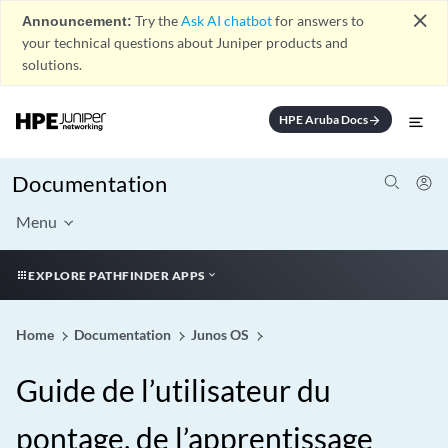
close
Announcement:
Try the
Ask AI chatbot
for answers to
your technical questions about Juniper products and
solutions.
HPE Aruba Docs
arrow_forward
Documentation
Menu
EXPLORE PATHFINDER APPS
Home
Documentation
Junos OS
Guide de l’utilisateur du
pontage, de l’apprentissage