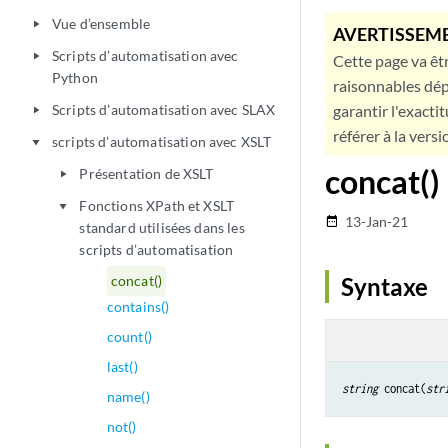
Vue d’ensemble
play_arrow
AVERTISSEME
Scripts d’automatisation avec
play_arrow
Cette page va êtr
Python
raisonnables dép
Scripts d’automatisation avec SLAX
garantir l'exacti
play_arrow
référer à la versi
scripts d’automatisation avec XSLT
play_arrow
concat()
Présentation de XSLT
play_arrow
Fonctions XPath et XSLT
play_arrow
13-Jan-21
date_range
standard utilisées dans les
scripts d’automatisation
concat()
Syntaxe
contains()
count()
last()
string
 concat(
str
name()
not()