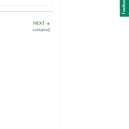
NEXT
arrow_forward
contains()