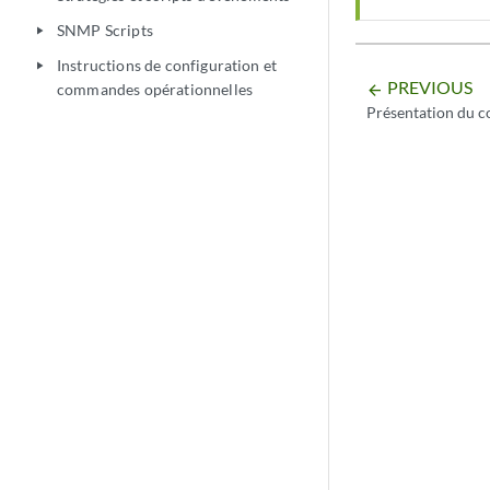
SNMP Scripts
play_arrow
Instructions de configuration et
play_arrow
PREVIOUS
commandes opérationnelles
arrow_backward
Présentation du c