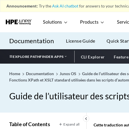
Announcement:
Try the
Ask AI chatbot
for answers to your technica
Solutions
Products
Servi
Documentation
License Guide
Quick Star
EXPLORE PATHFINDER APPS
CLI Explorer
Feature
Home
Documentation
Junos OS
Guide de l’utilisateur des 
Fonctions XPath et XSLT standard utilisées dans les scripts d’autom
Guide de l’utilisateur des scrip
keyboard_arrow_left
Table of Contents
Expand all
Cette traduction aut