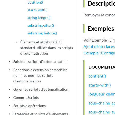
Descripti
position()
starts-with()
Renvoyer la conc
string-length()
substring-after()
Exemples 
substring-before()
Voir Exemple : Lim
Éléments et attributs XSLT
play_arrow
Ajout d’interface
standard utilisés dans les scripts
Exemple : Configu
d’automatisation
Saisie de scripts d’automatisation
play_arrow
DOCUMENTA
Fonctions d’extension et modèles
play_arrow
nommés pour les scripts
contient()
d’automatisation
starts-with()
Gérer les scripts d’automatisation
play_arrow
longueur_chaîn
Commit Scripts
play_arrow
sous-chaîne_ap
Scripts d’opérations
play_arrow
sous-chaîne_av
Stratégies et scripts d’événements
play_arrow