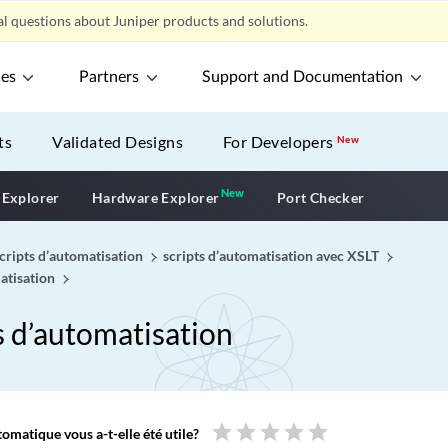
l questions about Juniper products and solutions.
ces
Partners
Support and Documentation
ts
Validated Designs
For Developers
New
New
New application
 Explorer
Hardware Explorer
Port Checker
scripts d’automatisation
scripts d’automatisation avec XSLT
atisation
ts d’automatisation
star
star
star
star
star
omatique vous a-t-elle été utile?