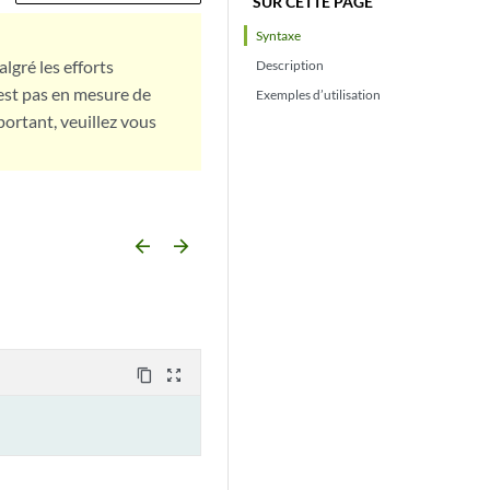
SUR CETTE PAGE
Syntaxe
lgré les efforts
Description
est pas en mesure de
Exemples d’utilisation
portant, veuillez vous
arrow_backward
arrow_forward
content_copy
zoom_out_map