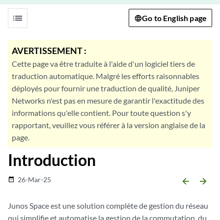
list
Go to English page
AVERTISSEMENT :
Cette page va être traduite à l'aide d'un logiciel tiers de
traduction automatique. Malgré les efforts raisonnables
déployés pour fournir une traduction de qualité, Juniper
Networks n'est pas en mesure de garantir l'exactitude des
informations qu'elle contient. Pour toute question s'y
rapportant, veuillez vous référer à la version anglaise de la
page.
Introduction
26-Mar-25
date_range
arrow_backward
arrow_forward
Junos Space est une solution complète de gestion du réseau
qui simplifie et automatise la gestion de la commutation, du