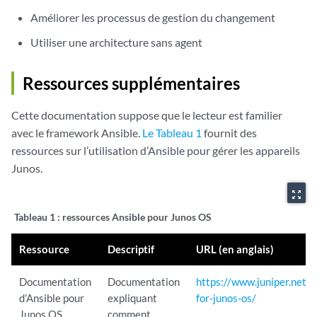
Améliorer les processus de gestion du changement
Utiliser une architecture sans agent
Ressources supplémentaires
Cette documentation suppose que le lecteur est familier
avec le framework Ansible.
Le Tableau 1
fournit des
ressources sur l’utilisation d’Ansible pour gérer les appareils
Junos.
zoom_out_map
Tableau 1 :
ressources Ansible pour Junos OS
Ressource
Descriptif
URL (en anglais)
Documentation
Documentation
https://www.juniper.net/
d’Ansible pour
expliquant
for-junos-os/
Junos OS
comment