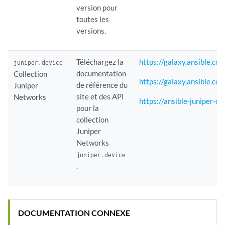
version pour
toutes les
versions.
Téléchargez la
https://galaxy.ansible.co
juniper.device
documentation
Collection
https://galaxy.ansible.co
de référence du
Juniper
site et des API
Networks
https://ansible-juniper-co
pour la
collection
Juniper
Networks
juniper.device
.
DOCUMENTATION CONNEXE