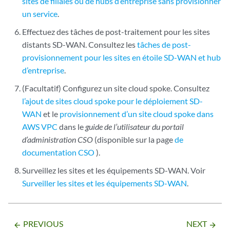
sites de filiales ou de hubs d’entreprise sans provisionner
un service
.
Effectuez des tâches de post-traitement pour les sites
distants SD-WAN. Consultez les
tâches de post-
provisionnement pour les sites en étoile SD-WAN et hub
d’entreprise
.
(Facultatif) Configurez un site cloud spoke. Consultez
l’ajout de sites cloud spoke pour le déploiement SD-
WAN
et le
provisionnement d’un site cloud spoke dans
AWS VPC
dans le
guide de l’utilisateur du portail
d’administration CSO
(disponible sur la page
de
documentation CSO
).
Surveillez les sites et les équipements SD-WAN. Voir
Surveiller les sites et les équipements SD-WAN
.
PREVIOUS
NEXT
arrow_backward
arrow_forward