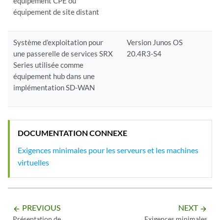
équipement CPE ou
équipement de site distant
Système d’exploitation pour
Version Junos OS
une passerelle de services SRX
20.4R3-S4
Series utilisée comme
équipement hub dans une
implémentation SD-WAN
DOCUMENTATION CONNEXE
Exigences minimales pour les serveurs et les machines
virtuelles
PREVIOUS
NEXT
arrow_backward
arrow_forward
Présentation de
Exigences minimales