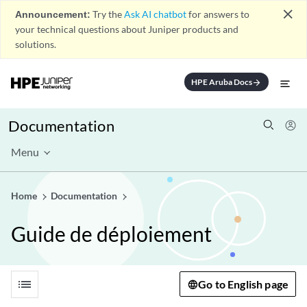
close
Announcement:
Try the
Ask AI chatbot
for answers to
your technical questions about Juniper products and
solutions.
HPE Aruba Docs
arrow_forward
Documentation
Menu
Home
Documentation
Guide de déploiement
list
Go to English page