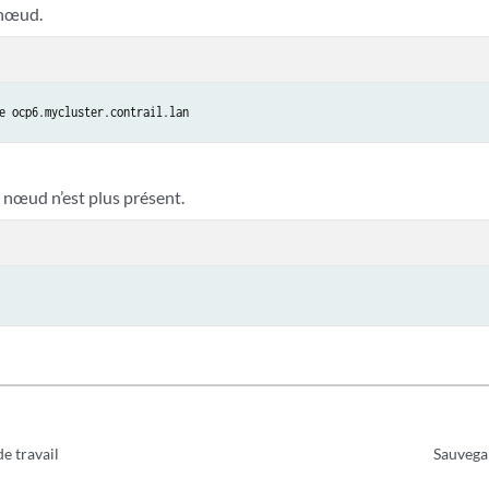
 nœud.
e ocp6.mycluster.contrail.lan
e nœud n’est plus présent.
e travail
Sauvega