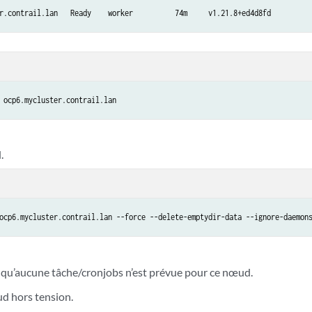
r.contrail.lan   Ready    worker          74m     v1.21.8+ed4d8fd
 ocp6.mycluster.contrail.lan
.
ocp6.mycluster.contrail.lan --force --delete-emptydir-data --ignore-daemon
qu’aucune tâche/cronjobs n’est prévue pour ce nœud.
d hors tension.