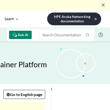
close
HPE Aruba Networking
Learn
arrow_forward
documentation
Ask AI
tainer Platform
keyboard_arrow_right
Go to English page