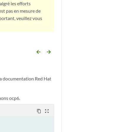
lgré les efforts
est pas en mesure de
portant, veuillez vous
arrow_backward
arrow_forward
 la documentation Red Hat
mons ocp6.
content_copy
zoom_out_map