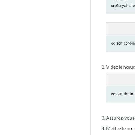
ocp6.mycluste
oc adm cordon
Videz le nœud
oc adm drain 
Assurez-vous 
Mettez le nœu