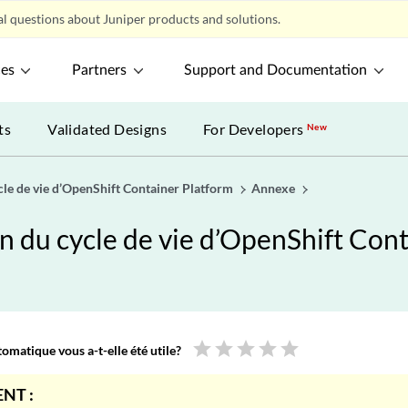
l questions about Juniper products and solutions.
ces
Partners
Support and Documentation
ts
Validated Designs
For Developers
New
ycle de vie d’OpenShift Container Platform
Annexe
ion du cycle de vie d’OpenShift Con
star
star
star
star
star
omatique vous a-t-elle été utile?
NT :