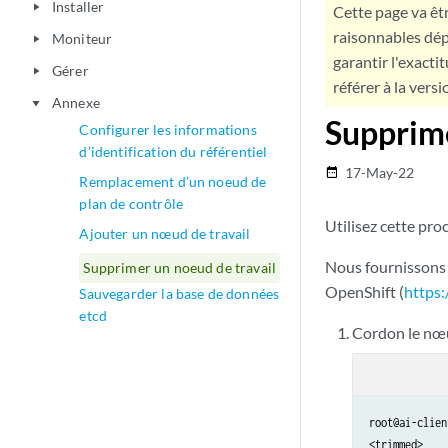
Installer
play_arrow
Cette page va êtr
raisonnables dép
Moniteur
play_arrow
garantir l'exacti
Gérer
play_arrow
référer à la versi
Annexe
play_arrow
Supprime
Configurer les informations
d’identification du référentiel
17-May-22
date_range
Remplacement d’un noeud de
plan de contrôle
Utilisez cette pr
Ajouter un nœud de travail
Nous fournissons 
Supprimer un noeud de travail
OpenShift (
https:
Sauvegarder la base de données
etcd
Cordon le nœu
root@ai-clien
<trimmed>
