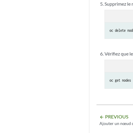
Supprimez le
oc delete nod
Vérifiez que l
oc get nodes
PREVIOUS
arrow_backward
Ajouter un nœud d