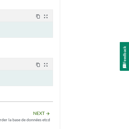
content_copy
zoom_out_map
Feedback
content_copy
zoom_out_map
NEXT
arrow_forward
rder la base de données etcd