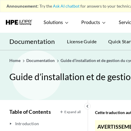
Announcement:
Try the
Ask AI chatbot
for answers to your technica
Solutions
Products
Servi
Documentation
License Guide
Quick Star
Home
Documentation
Guide d’installation et de gestion du c
Guide d’installation et de gest
keyboard_arrow_left
Table of Contents
Expand all
Cette traduction aut
Introduction
play_arrow
AVERTISSEME