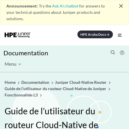
close
Announcement:
Try the
Ask AI chatbot
for answers to
your technical questions about Juniper products and
solutions.
HPE Aruba Docs
arrow_forward
Documentation
Menu
Home
Documentation
Juniper Cloud-Native Router
Guide de l’utilisateur du routeur Cloud-Native de Juniper
Fonctionnalités L3
Guide de l’utilisateur du
routeur Cloud-Native de