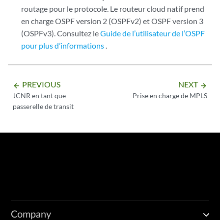
routage pour le protocole. Le routeur cloud natif prend
en charge OSPF version 2 (OSPFv2) et OSPF version 3
(OSPFv3). Consultez le
Guide de l’utilisateur de l’OSPF
pour plus d’informations
.
PREVIOUS
NEXT
arrow_backward
arrow_forward
JCNR en tant que
Prise en charge de MPLS
passerelle de transit
Company