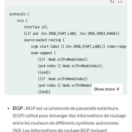
content_copy
zoom_out_map
protocols {

    isis {

        interface all;

        {{if and .Env.SRGB_START_LABEL .Env.SRGB_INDEX_RANGE}}

        source-packet-routing {

            srgb start-label {{.Env.SRGB_START_LABEL}} index-range {{
            node-segment {

                {{if .Node.srIPv4NodeIndex}}

                ipv4-index {{.Node.srIPv4NodeIndex}};

                {{end}}

                {{if .Node.srIPv6NodeIndex}}

                ipv6-index {{.Node.srIPv6NodeIndex}};

Show
more
                {{end}}

            }

        }

BGP
: BGP est un protocole de passerelle extérieure
        {{end}}

(EGP) utilisé pour échanger des informations de routage
        level 1 disable;

entre les routeurs de différents systèmes autonomes
    }

(AS). Les informations de routage BGP incluent
}