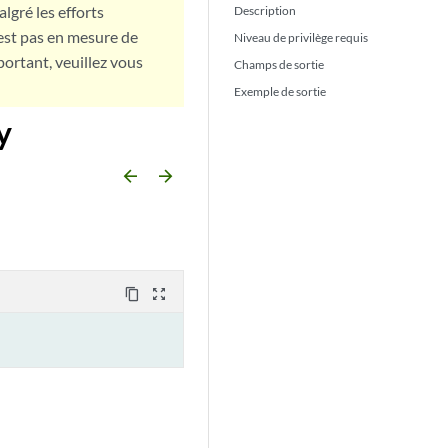
lgré les efforts
Description
est pas en mesure de
Niveau de privilège requis
portant, veuillez vous
Champs de sortie
Exemple de sortie
y
arrow_backward
arrow_forward
content_copy
zoom_out_map