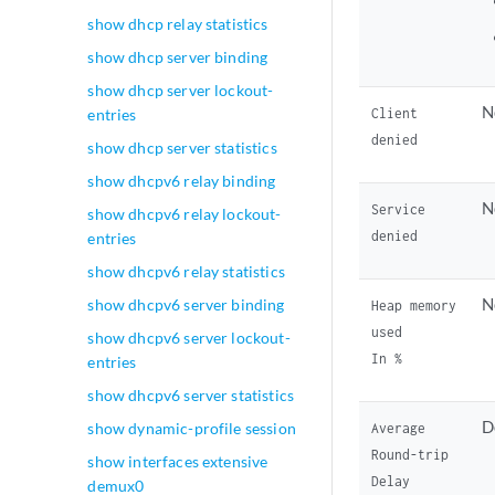
show dhcp relay statistics
show dhcp server binding
show dhcp server lockout-
N
Client
entries
denied
show dhcp server statistics
show dhcpv6 relay binding
N
Service
show dhcpv6 relay lockout-
denied
entries
show dhcpv6 relay statistics
N
show dhcpv6 server binding
Heap memory
used
show dhcpv6 server lockout-
In %
entries
show dhcpv6 server statistics
D
show dynamic-profile session
Average
Round-trip
show interfaces extensive
Delay
demux0