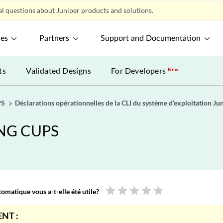
l questions about Juniper products and solutions.
ces
Partners
Support and Documentation
ts
Validated Designs
For Developers
New
PS
Déclarations opérationnelles de la CLI du système d’exploitation Ju
 BNG CUPS
star
star
star
star
star
omatique vous a-t-elle été utile?
NT :