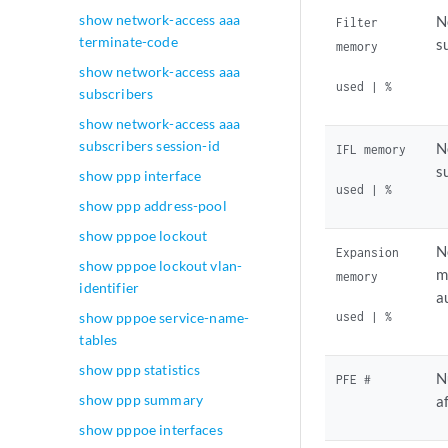
show network-access aaa
N
Filter
terminate-code
s
memory
show network-access aaa
used | %
subscribers
show network-access aaa
subscribers session-id
N
IFL memory
s
show ppp interface
used | %
show ppp address-pool
show pppoe lockout
N
Expansion
show pppoe lockout vlan-
m
memory
identifier
a
used | %
show pppoe service-name-
tables
show ppp statistics
N
PFE #
show ppp summary
a
show pppoe interfaces