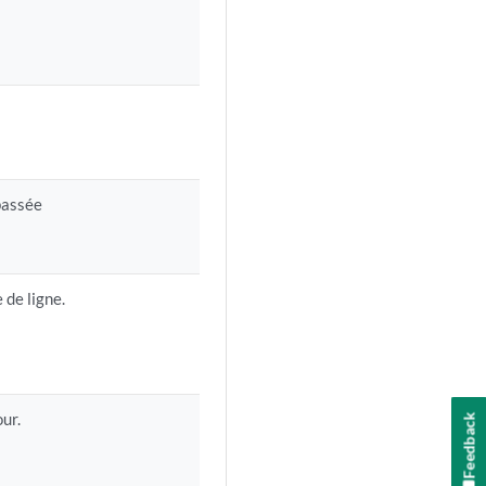
passée
 de ligne.
our.
Feedback