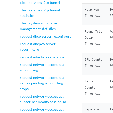
clear services l2tp tunnel
P
Heap Mem
clear services l2tp tunnel
s
statistics
Threshold
clear system subscriber-
management statistics
V
Round Trip
request dhcp server reconfigure
a
Delay
Threshold
request dhcpv6 server
reconfigure
request interface rebalance
P
IFL Counter
request network-access aaa
a
Threshold
accounting
request network-access aaa
P
Filter
replay pending-accounting-
a
Counter
stops
Threshold
request network-access aaa
subscriber modify session-id
P
request network-access aaa
Expansion