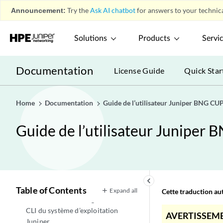
Announcement:
Try the
Ask AI chatbot
for answers to your technica
Solutions
Products
Servi
Documentation
License Guide
Quick Star
Home
Aperçu
Documentation
Guide de l’utilisateur Juniper BNG CU
play_arrow
Utiliser les CUPS BNG DE JUNIPER
play_arrow
Guide de l’utilisateur Juniper
Instructions de configuration de
play_arrow
l’interface de ligne de commande
Juniper BNG CUPS
Déclarations opérationnelles de la
play_arrow
keyboard_arrow_left
CLI Juniper BNG CUPS
Table of Contents
Expand all
Cette traduction aut
Instructions de configuration de la
play_arrow
CLI du système d’exploitation
AVERTISSEME
Juniper