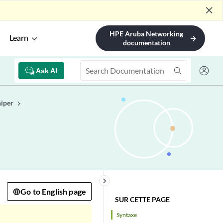
close
HPE Aruba Networking
Learn
arrow_forward
documentation
Ask AI
niper
keyboard_arrow_right
Go to English page
SUR CETTE PAGE
Syntaxe