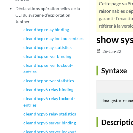
Cette page va êtr
Déclarations opérationnelles de la
play_arrow
raisonnables dép
CLI du système d’exploitation
garantir l'exacti
Juniper
référer à la versi
clear dhcp relay binding
show sy
clear dhcp relay lockout-entries
clear dhcp relay statistics
26-Jan-22
date_range
clear dhcp server binding
clear dhcp server lockout-
Syntaxe
entries
clear dhcp server statistics
clear dhcpv6 relay binding
clear dhcpv6 relay lockout-
entries
clear dhcpv6 relay statistics
Descripti
clear dhcpv6 server binding
clear dhcpv6 server lockout-