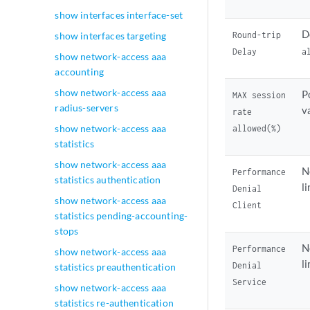
show interfaces interface-set
D
Round-trip
show interfaces targeting
Delay
a
show network-access aaa
accounting
show network-access aaa
P
MAX session
radius-servers
v
rate
show network-access aaa
allowed(%)
statistics
show network-access aaa
N
Performance
statistics authentication
l
Denial
show network-access aaa
Client
statistics pending-accounting-
stops
N
Performance
show network-access aaa
l
Denial
statistics preauthentication
Service
show network-access aaa
statistics re-authentication