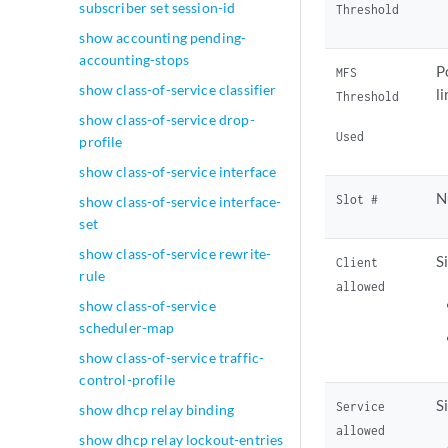
subscriber set session-id
Threshold
show accounting pending-
accounting-stops
P
MFS
show class-of-service classifier
l
Threshold
show class-of-service drop-
Used
profile
show class-of-service interface
N
Slot #
show class-of-service interface-
set
show class-of-service rewrite-
S
Client
rule
allowed
show class-of-service
scheduler-map
show class-of-service traffic-
control-profile
S
Service
show dhcp relay binding
allowed
show dhcp relay lockout-entries