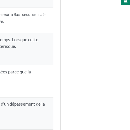
érieur à
Max session rate
ve.
temps. Lorsque cette
térisque.
nées parce que la
n d’un dépassement de la