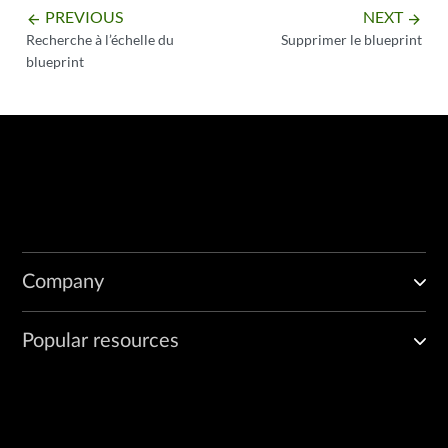
PREVIOUS
NEXT
arrow_backward
arrow_forward
Recherche à l’échelle du
Supprimer le blueprint
blueprint
Company
Popular resources