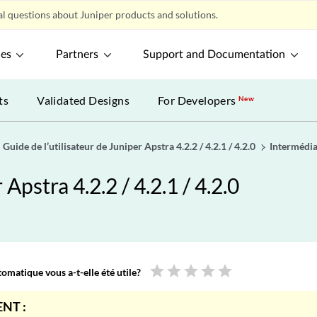
l questions about Juniper products and solutions.
ces
Partners
Support and Documentation
ts
Validated Designs
For Developers
New
Guide de l’utilisateur de Juniper Apstra 4.2.2 / 4.2.1 / 4.2.0
Intermédia
Apstra 4.2.2 / 4.2.1 / 4.2.0
star
star
star
star
star
omatique vous a-t-elle été utile?
NT :