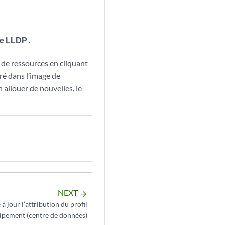
 de LLDP
.
s de ressources en cliquant
tré dans l’image de
 allouer de nouvelles, le
NEXT
arrow_forward
à jour l’attribution du profil
ipement (centre de données)