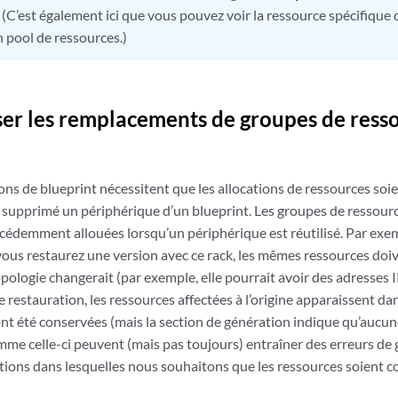
 (C’est également ici que vous pouvez voir la ressource spécifique q
n pool de ressources.)
iser les remplacements de groupes de ress
ons de blueprint nécessitent que les allocations de ressources s
 supprimé un périphérique d’un blueprint. Les groupes de ressourc
écédemment allouées lorsqu’un périphérique est réutilisé. Par exe
vous restaurez une version avec ce rack, les mêmes ressources doive
topologie changerait (par exemple, elle pourrait avoir des adresses I
 restauration, les ressources affectées à l’origine apparaissent da
ont été conservées (mais la section de génération indique qu’aucune
mme celle-ci peuvent (mais pas toujours) entraîner des erreurs de 
tions dans lesquelles nous souhaitons que les ressources soient c