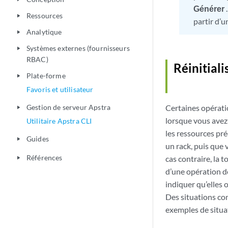
Générer
.
Ressources
play_arrow
partir d’u
Analytique
play_arrow
Systèmes externes (fournisseurs
play_arrow
RBAC)
Réinitial
Plate-forme
play_arrow
Favoris et utilisateur
Gestion de serveur Apstra
Certaines opérati
play_arrow
lorsque vous avez
Utilitaire Apstra CLI
les ressources pr
Guides
play_arrow
un rack, puis que 
Références
cas contraire, la 
play_arrow
d’une opération de
indiquer qu’elles 
Des situations co
exemples de situa