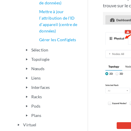
de données)
trouve sur le c
Mettre à jour
l’attribution de l’ID
d’appareil (centre de
données)
Gérer les Configlets
Sélection
play_arrow
Topologie
play_arrow
Nœuds
play_arrow
Liens
play_arrow
Interfaces
play_arrow
Racks
play_arrow
Pods
play_arrow
Plans
play_arrow
Virtuel
play_arrow