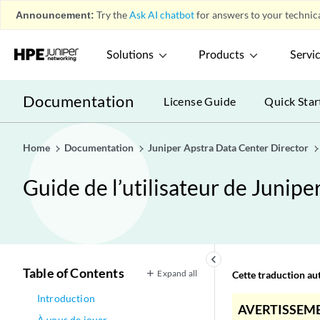
Announcement:
Try the
Ask AI chatbot
for answers to your technica
Solutions
Products
Servi
Documentation
License Guide
Quick Star
Home
Documentation
Juniper Apstra Data Center Director
Guide de l’utilisateur de Juniper 
keyboard_arrow_left
Table of Contents
Expand all
Cette traduction aut
Introduction
AVERTISSEME
À vous de jouer