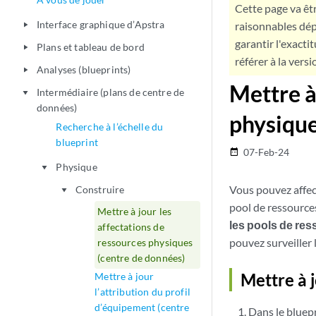
Cette page va êtr
Interface graphique d’Apstra
raisonnables dép
play_arrow
garantir l'exacti
Plans et tableau de bord
play_arrow
référer à la versi
Analyses (blueprints)
play_arrow
Mettre à
Intermédiaire (plans de centre de
play_arrow
données)
physique
Recherche à l’échelle du
blueprint
07-Feb-24
date_range
Physique
play_arrow
Vous pouvez affect
Construire
play_arrow
pool de ressource
Mettre à jour les
les pools de re
affectations de
pouvez surveiller 
ressources physiques
(centre de données)
Mettre à 
Mettre à jour
l’attribution du profil
d’équipement (centre
Dans le bluep