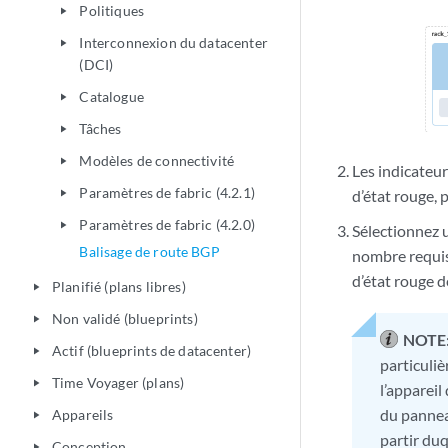
Politiques
play_arrow
Interconnexion du datacenter
play_arrow
(DCI)
Catalogue
play_arrow
Tâches
play_arrow
Modèles de connectivité
play_arrow
Les indicateur
Paramètres de fabric (4.2.1)
d’état rouge, 
play_arrow
Paramètres de fabric (4.2.0)
play_arrow
Sélectionnez u
Balisage de route BGP
nombre requis
d’état rouge d
Planifié (plans libres)
play_arrow
Non validé (blueprints)
play_arrow
NOTE
Actif (blueprints de datacenter)
play_arrow
particuli
Time Voyager (plans)
play_arrow
l’appareil
du panne
Appareils
play_arrow
partir du
Conception
play_arrow