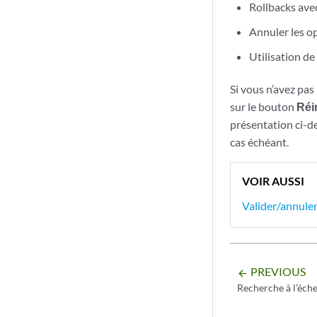
Rollbacks avec
Annuler les o
Utilisation de
Si vous n’avez pas
sur le bouton
Réi
présentation ci-de
cas échéant.
VOIR AUSSI
Valider/annuler
PREVIOUS
arrow_backward
Recherche à l’éche