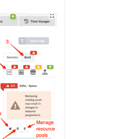
zoom_out_map