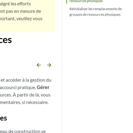
ressources physiques
lgré les efforts
Réinitialiser les remplacements de
est pas en mesure de
groupes de ressources physiques
portant, veuillez vous
ces
arrow_backward
arrow_forward
et accéder à la gestion du
raccourci pratique,
Gérer
urces. À partir de là, vous
mentaires, si nécessaire.
ues
neau de construction se