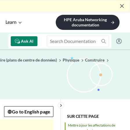
close
HPE Aruba Networking
Learn
arrow_forward
documentation
Ask AI
ire (plans de centre de données)
Physique
Construire
keyboard_arrow_right
Go to English page
SUR CETTE PAGE
Mettre à jour les affectations de