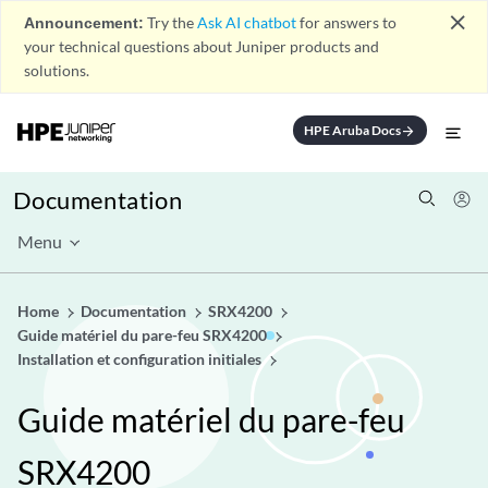
close
Announcement:
Try the
Ask AI chatbot
for answers to
your technical questions about Juniper products and
solutions.
HPE Aruba Docs
arrow_forward
Documentation
Menu
Home
Documentation
SRX4200
Guide matériel du pare-feu SRX4200
Installation et configuration initiales
Guide matériel du pare-feu
SRX4200