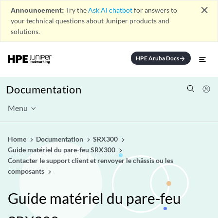
close
Announcement:
Try the
Ask AI chatbot
for answers to
your technical questions about Juniper products and
solutions.
HPE Aruba Docs
arrow_forward
Documentation
Menu
Home
Documentation
SRX300
Guide matériel du pare-feu SRX300
Contacter le support client et renvoyer le châssis ou les
composants
Guide matériel du pare-feu