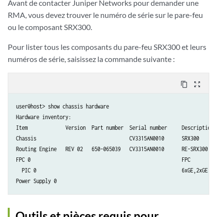
Avant de contacter Juniper Networks pour demander une
RMA, vous devez trouver le numéro de série sur le pare-feu
ou le composant SRX300.
Pour lister tous les composants du pare-feu SRX300 et leurs
numéros de série, saisissez la commande suivante :
content_copy
zoom_out_map
user@host> show chassis hardware

Hardware inventory:

Item             Version  Part number  Serial number     Description

Chassis                                CV3315AN0010      SRX300

Routing Engine   REV 02   650-065039   CV3315AN0010      RE-SRX300

FPC 0                                                    FPC

  PIC 0                                                  6xGE,2xGE SFP
Outils et pièces requis pour