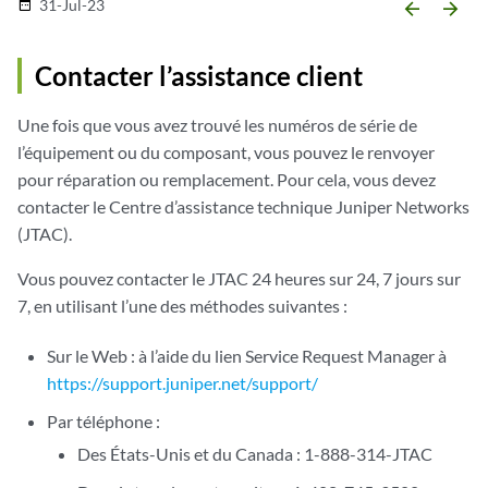
31-Jul-23
date_range
arrow_backward
arrow_forward
Contacter l’assistance client
Une fois que vous avez trouvé les numéros de série de
l’équipement ou du composant, vous pouvez le renvoyer
pour réparation ou remplacement. Pour cela, vous devez
contacter le Centre d’assistance technique Juniper Networks
(JTAC).
Vous pouvez contacter le JTAC 24 heures sur 24, 7 jours sur
7, en utilisant l’une des méthodes suivantes :
Sur le Web : à l’aide du lien Service Request Manager à
https://support.juniper.net/support/
Par téléphone :
Des États-Unis et du Canada : 1-888-314-JTAC