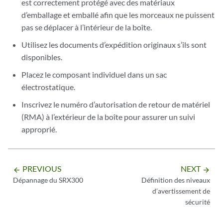
est correctement protégé avec des matériaux
d’emballage et emballé afin que les morceaux ne puissent
pas se déplacer à l’intérieur de la boîte.
Utilisez les documents d’expédition originaux s’ils sont
disponibles.
Placez le composant individuel dans un sac
électrostatique.
Inscrivez le numéro d’autorisation de retour de matériel
(RMA) à l’extérieur de la boîte pour assurer un suivi
approprié.
PREVIOUS
NEXT
arrow_backward
arrow_forward
Dépannage du SRX300
Définition des niveaux
d’avertissement de
sécurité