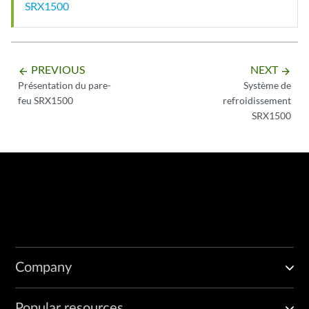
SRX1500
PREVIOUS
NEXT
arrow_backward
arrow_forward
Présentation du pare-
Système de
feu SRX1500
refroidissement
SRX1500
Company
Popular resources