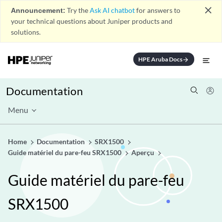
close
Announcement:
Try the
Ask AI chatbot
for answers to
your technical questions about Juniper products and
solutions.
HPE Aruba Docs
arrow_forward
Documentation
Menu
Home
Documentation
SRX1500
Guide matériel du pare-feu SRX1500
Aperçu
Guide matériel du pare-feu
SRX1500