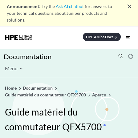
close
Announcement:
Try the
Ask AI chatbot
for answers to
your technical questions about Juniper products and
solutions.
HPE Aruba Docs
arrow_forward
Documentation
Menu
Home
Documentation
Guide matériel du commutateur QFX5700
Aperçu
Guide matériel du
commutateur QFX5700