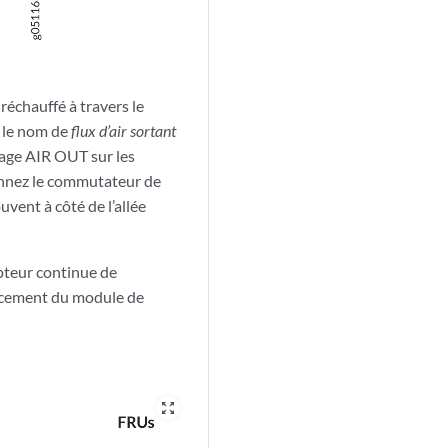
réchauffé à travers le
s le nom de
flux d’air sortant
uage AIR OUT sur les
onnez le commutateur de
ent à côté de l’allée
upteur continue de
acement du module de
zoom_out_map