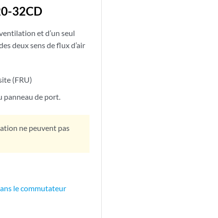
220-32CD
ntilation et d’un seul
es deux sens de flux d’air
 site (FRU)
du panneau de port.
ntation ne peuvent pas
 dans le commutateur