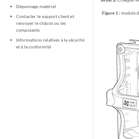
Dépannage matériel
play_arrow
Figure 1 :
module d
Contacter le support client et
play_arrow
renvoyer le châssis ou les
composants
Informations relatives à la sécurité
play_arrow
et à la conformité