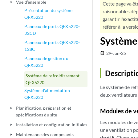
Vue d’ensemble
play_arrow
Cette page va êtr
Présentation du système
raisonnables dép
QFX5220
garantir l'exacti
Panneau de ports QFX5220-
référer à la versi
32CD
Système
Panneau de ports QFX5220-
128C
29-Jun-25
date_range
Panneau de gestion du
QFX5220
Descripti
Système de refroidissement
QFX5220
Le système de ref
Système d’alimentation
deux ventilateurs
QFX5220
Planification, préparation et
play_arrow
Modules de ve
spécifications du site
Les modules de ve
Installation et configuration initiales
play_arrow
une ventilation p
Maintenance des composants
play_arrow
droit 5
. Chaque ve