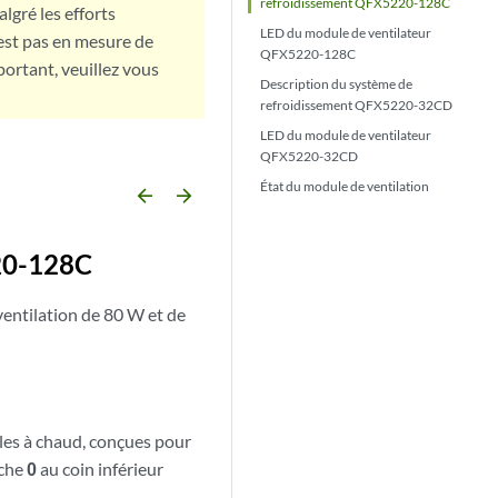
refroidissement QFX5220-128C
lgré les efforts
LED du module de ventilateur
est pas en mesure de
QFX5220-128C
portant, veuillez vous
Description du système de
refroidissement QFX5220-32CD
LED du module de ventilateur
QFX5220-32CD
État du module de ventilation
arrow_backward
arrow_forward
220-128C
entilation de 80 W et de
es à chaud, conçues pour
uche
0
au coin inférieur