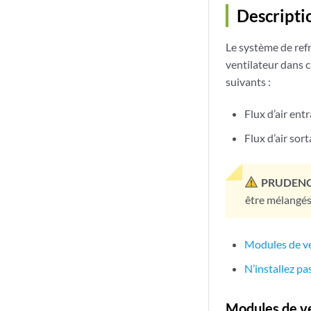
Descripti
Le système de ref
ventilateur dans 
suivants :
Flux d’air ent
Flux d’air sor
PRUDENC
être mélangés
Modules de ve
N’installez p
Modules de ve