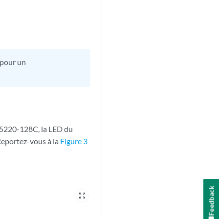
 pour un
FX5220-128C, la LED du
 Reportez-vous à la
Figure 3
Feedback
zoom_out_map