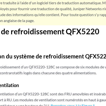
e traduite à l'aide d'un logiciel tiers de traduction automatique. Ma
loyés pour fournir une traduction de qualité, Juniper Networks n'
tude des informations qu'elle contient. Pour toute question s'y rap
on anglaise de la page.
 de refroidissement QFX5220
on du système de refroidissement QFX5
roidissement d’un QFX5220-128C se compose de six modules de v
 contrarotatifs logés dans chacune des quatre alimentations.
ntilation
ntilation d’un QFX5220-128C sont des FRU amovibles et insérabl
ort à RU. Les modules de ventilation sont numérotés en haut à ga
ntilateur a une hauteur de 2 U.
Reportez-vous à la Figure 1
.