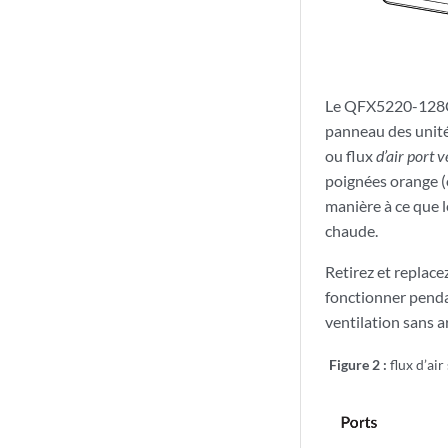
Le QFX5220-128C fa
panneau des unités
ou flux
d’air port 
poignées orange (
manière à ce que 
chaude.
Retirez et replace
fonctionner penda
ventilation sans 
Figure 2 :
flux d’air