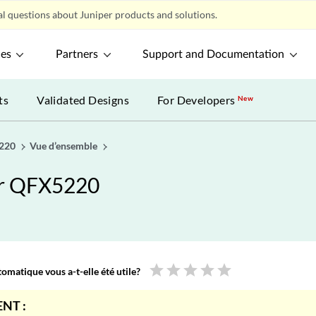
l questions about Juniper products and solutions.
ces
Partners
Support and Documentation
ts
Validated Designs
For Developers
New
5220
Vue d’ensemble
ur QFX5220
star
star
star
star
star
omatique vous a-t-elle été utile?
NT :