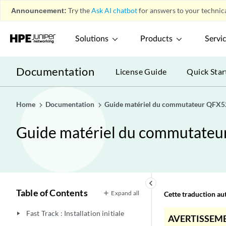
Announcement:
Try the
Ask AI chatbot
for answers to your technica
Solutions
Products
Servi
Documentation
License Guide
Quick Star
Home
Documentation
Guide matériel du commutateur QFX
Guide matériel du commutate
keyboard_arrow_left
Table of Contents
Expand all
Cette traduction aut
Fast Track : Installation initiale
play_arrow
AVERTISSEME