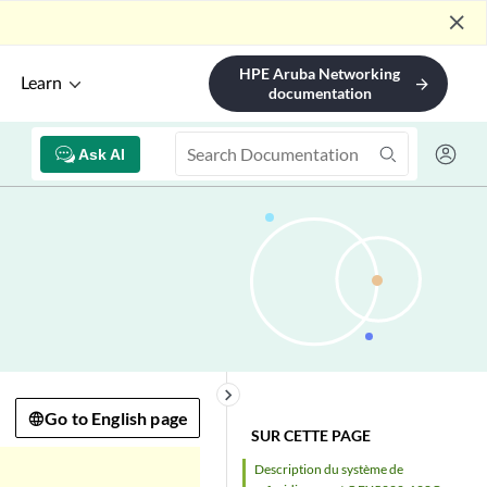
close
HPE Aruba Networking
Learn
arrow_forward
documentation
Ask AI
keyboard_arrow_right
Go to English page
SUR CETTE PAGE
Description du système de