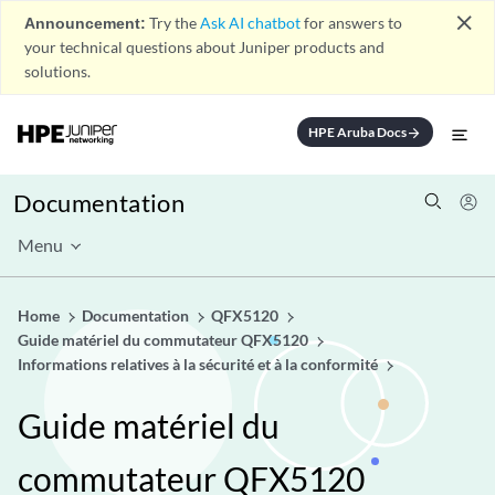
close
Announcement:
Try the
Ask AI chatbot
for answers to
your technical questions about Juniper products and
solutions.
HPE Aruba Docs
arrow_forward
Documentation
Menu
Home
Documentation
QFX5120
Guide matériel du commutateur QFX5120
Informations relatives à la sécurité et à la conformité
Guide matériel du
commutateur QFX5120