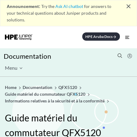
close
Announcement:
Try the
Ask AI chatbot
for answers to
your technical questions about Juniper products and
solutions.
HPE Aruba Docs
arrow_forward
Documentation
Menu
Home
Documentation
QFX5120
Guide matériel du commutateur QFX5120
Informations relatives à la sécurité et à la conformité
Guide matériel du
commutateur QFX5120