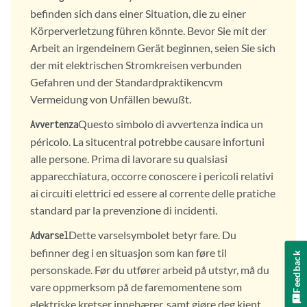
befinden sich dans einer Situation, die zu einer
Körperverletzung führen könnte. Bevor Sie mit der
Arbeit an irgendeinem Gerät beginnen, seien Sie sich
der mit elektrischen Stromkreisen verbunden
Gefahren und der Standardpraktikencvm
Vermeidung von Unfällen bewußt.
Questo simbolo di avvertenza indica un
Avvertenza
péricolo. La situcentral potrebbe causare infortuni
alle persone. Prima di lavorare su qualsiasi
apparecchiatura, occorre conoscere i pericoli relativi
ai circuiti elettrici ed essere al corrente delle pratiche
standard par la prevenzione di incidenti.
Dette varselsymbolet betyr fare. Du
Advarsel
befinner deg i en situasjon som kan føre til
Feedback
personskade. Før du utfører arbeid på utstyr, må du
vare oppmerksom på de faremomentene som
elektriske kretser innebærer, samt gjøre deg kjent