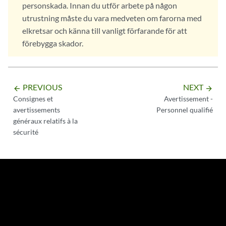
personskada. Innan du utför arbete på någon
utrustning måste du vara medveten om farorna med
elkretsar och känna till vanligt förfarande för att
förebygga skador.
PREVIOUS
NEXT
arrow_backward
arrow_forward
Consignes et
Avertissement -
avertissements
Personnel qualifié
généraux relatifs à la
sécurité