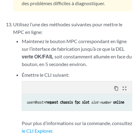
des problèmes difficiles à diagnostiquer.
Utilisez l’une des méthodes suivantes pour mettre le
MPC en ligne:
Maintenez le bouton MPC correspondant en ligne
sur l’interface de fabrication jusqu’à ce que la DEL
verte OK/FAIL
soit constamment allumée en face du
bouton, en 5 secondes environ.
Émettre le CLI suivant:
content_copy
zoom_out_map
user@host>
request chassis fpc slot
slot-number
online
Pour plus d’informations sur la commande, consultez
le CLI Explorer.