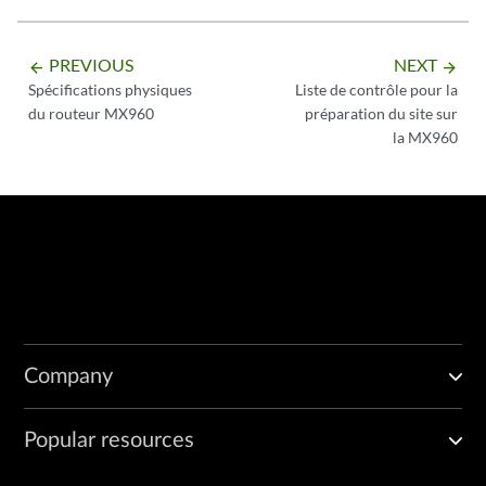
PREVIOUS
NEXT
arrow_backward
arrow_forward
Spécifications physiques
Liste de contrôle pour la
du routeur MX960
préparation du site sur
la MX960
Company
Popular resources