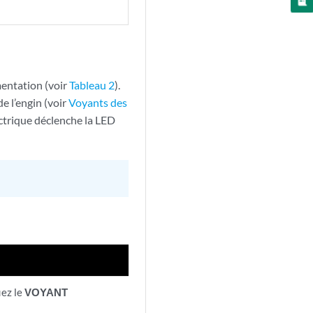
mentation (voir
Tableau 2
).
de l’engin (voir
Voyants des
ectrique déclenche la LED
iez le
VOYANT