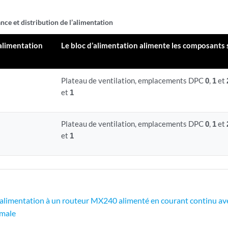
ce et distribution de l’alimentation
alimentation
Le bloc d’alimentation alimente les composants 
Plateau de ventilation, emplacements DPC
0
,
1
et
et
1
Plateau de ventilation, emplacements DPC
0
,
1
et
et
1
alimentation à un routeur MX240 alimenté en courant continu ave
rmale