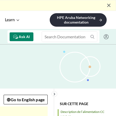
close
HPE Aruba Networking
Learn
arrow_forward
documentation
Ask AI
keyboard_arrow_right
Go to English page
SUR CETTE PAGE
Description de l’alimentation CC