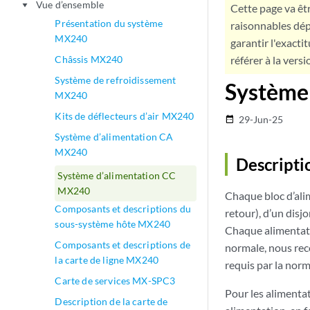
Vue d’ensemble
play_arrow
Cette page va êtr
Présentation du système
raisonnables dép
MX240
garantir l'exacti
Châssis MX240
référer à la versi
Système de refroidissement
Système
MX240
Kits de déflecteurs d’air MX240
29-Jun-25
date_range
Système d’alimentation CA
MX240
Descripti
Système d’alimentation CC
MX240
Chaque bloc d’ali
Composants et descriptions du
retour), d’un disj
sous-système hôte MX240
Chaque alimentatio
Composants et descriptions de
normale, nous rec
la carte de ligne MX240
requis par la norm
Carte de services MX-SPC3
Pour les alimenta
Description de la carte de