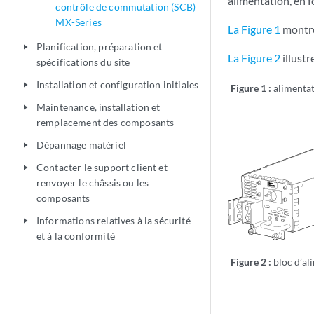
alimentation, en 
contrôle de commutation (SCB)
MX-Series
La Figure 1
montre
Planification, préparation et
play_arrow
La Figure 2
illustr
spécifications du site
Installation et configuration initiales
play_arrow
Figure 1 :
alimenta
Maintenance, installation et
play_arrow
remplacement des composants
Dépannage matériel
play_arrow
Contacter le support client et
play_arrow
renvoyer le châssis ou les
composants
Informations relatives à la sécurité
play_arrow
et à la conformité
Figure 2 :
bloc d’al