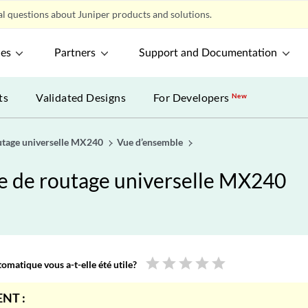
l questions about Juniper products and solutions.
ces
Partners
Support and Documentation
ts
Validated Designs
For Developers
New
outage universelle MX240
Vue d’ensemble
me de routage universelle MX240
star
star
star
star
star
omatique vous a-t-elle été utile?
NT :