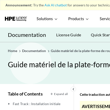
Announcement:
Try the
Ask AI chatbot
for answers to your technica
Solutions
Products
Servi
Documentation
License Guide
Quick Star
Home
Documentation
Guide matériel de la plate-forme de r
Guide matériel de la plate-for
keyboard_arrow_left
Table of Contents
Expand all
Cette traduction aut
Fast Track : Installation initiale
play_arrow
AVERTISSEME