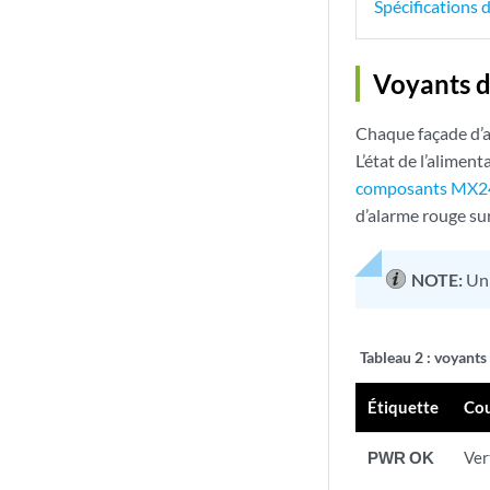
Spécifications 
Voyants 
Chaque façade d’al
L’état de l’alimen
composants MX240 
d’alarme rouge sur 
NOTE:
Un 
Tableau 2 :
voyants
Étiquette
Cou
PWR OK
Ver