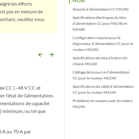
MX240
lgré les efforts
Voyants d’alimentation CC MX240
est pas en mesure de
Spécifications électriques du bloc
portant, veuillez vous
d’alimentation CC pour MX240 et
MX480
Configuration requise pour le
disjoncteur d’alimentation CC pour le
routeur MX240
arrow_backward
arrow_forward
Spécifications de mise à la terre du
châssis MX240
Câblage de la source d’alimentation
CC pour le routeur MX240
Spécifications du câble d’alimentation
rée CC (–48 V CC et
CC pour le routeur MX240
r l’état de l’alimentation.
Problèmes en suspens avec le routeur
limentations de capacité
MX240
) minimum, ou tel que
0 A ou 70 A par