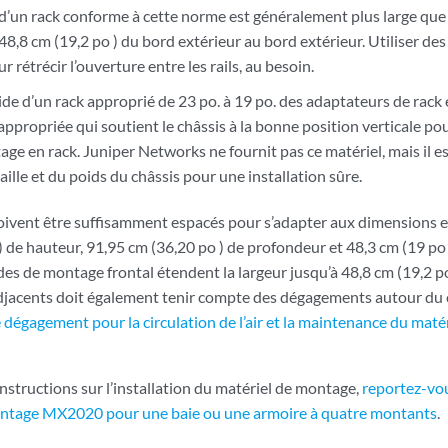
s d’un rack conforme à cette norme est généralement plus large qu
8,8 cm (19,2 po ) du bord extérieur au bord extérieur. Utiliser des d
 rétrécir l’ouverture entre les rails, au besoin.
aide d’un rack approprié de 23 po. à 19 po. des adaptateurs de rack
 appropriée qui soutient le châssis à la bonne position verticale po
ge en rack. Juniper Networks ne fournit pas ce matériel, mais il e
aille et du poids du châssis pour une installation sûre.
doivent être suffisamment espacés pour s’adapter aux dimensions e
 de hauteur, 91,95 cm (36,20 po ) de profondeur et 48,3 cm (19 po 
des de montage frontal étendent la largeur jusqu’à 48,8 cm (19,2 p
 adjacents doit également tenir compte des dégagements autour du c
 dégagement pour la circulation de l’air et la maintenance du matér
nstructions sur l’installation du matériel de montage,
reportez-vou
ontage MX2020 pour une baie ou une armoire à quatre montants
.