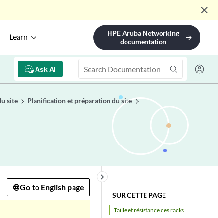
close
HPE Aruba Networking
Learn
arrow_forward
documentation
Ask AI
du site
Planification et préparation du site
keyboard_arrow_right
Go to English page
SUR CETTE PAGE
Taille et résistance des racks