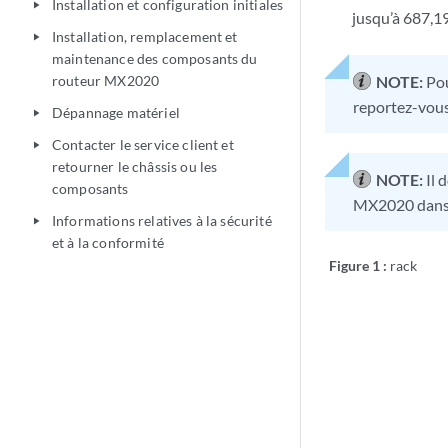
Installation et configuration initiales
play_arrow
jusqu’à 687,19
Installation, remplacement et
play_arrow
maintenance des composants du
routeur MX2020
NOTE:
Pou
reportez-vou
Dépannage matériel
play_arrow
Contacter le service client et
play_arrow
retourner le châssis ou les
NOTE:
Il 
composants
MX2020 dans 
Informations relatives à la sécurité
play_arrow
et à la conformité
Figure 1 :
rack