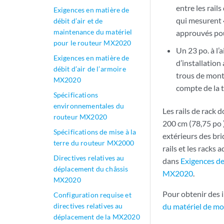
entre les rail
Exigences en matière de
qui mesurent 4
débit d’air et de
maintenance du matériel
approuvés pour
pour le routeur MX2020
Un 23 po. à l’
Exigences en matière de
d’installation
débit d’air de l’armoire
trous de monta
MX2020
compte de la t
Spécifications
environnementales du
Les rails de rack 
routeur MX2020
200 cm (78,75 po )
Spécifications de mise à la
extérieurs des bri
terre du routeur MX2000
rails et les racks
Directives relatives au
dans
Exigences de
déplacement du châssis
MX2020
.
MX2020
Pour obtenir des i
Configuration requise et
directives relatives au
du matériel de m
déplacement de la MX2020