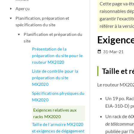
Cette page va êtr
Aperçu
play_arrow
raisonnables dép
Planification, préparation et
garantir l'exacti
play_arrow
spécifications du site
référer à la versi
Planification et préparation du
play_arrow
Exigence
site
Présentation de la
31-Mar-21
date_range
préparation du site pour le
routeur MX2020
Taille et 
Liste de contrôle pour la
préparation du site
MX2020
Le routeur MX2020
Spécifications physiques du
Un 19 po. Rac
MX2020
EIA-310-D) pu
Exigences relatives aux
Un rack de 60
racks MX2020
de télécommuni
Taille de l’armoire MX2020
et exigences de dégagement
publiée par l