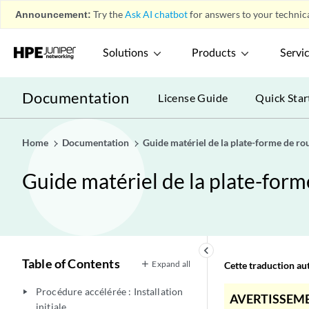
Announcement:
Try the
Ask AI chatbot
for answers to your technica
Solutions
Products
Servi
Documentation
License Guide
Quick Star
Home
Documentation
Guide matériel de la plate-forme de r
Guide matériel de la plate-for
keyboard_arrow_left
Table of Contents
Expand all
Cette traduction aut
Procédure accélérée : Installation
play_arrow
AVERTISSEME
initiale