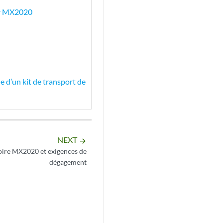
eur MX2020
e d’un kit de transport de
NEXT
arrow_forward
moire MX2020 et exigences de
dégagement