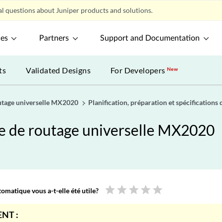
l questions about Juniper products and solutions.
ces
Partners
Support and Documentation
ts
Validated Designs
For Developers
New
outage universelle MX2020
Planification, préparation et spécifications 
me de routage universelle MX2020
star
star
star
star
star
omatique vous a-t-elle été utile?
NT :