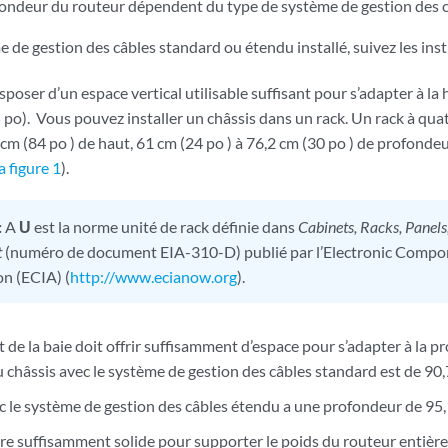
ofondeur du routeur dépendent du type de système de gestion des câ
e de gestion des câbles standard ou étendu installé, suivez les inst
isposer d’un espace vertical utilisable suffisant pour s’adapter à la
 po). Vous pouvez installer un châssis dans un rack. Un rack à qu
m (84 po ) de haut, 61 cm (24 po ) à 76,2 cm (30 po ) de profondeu
la figure 1
).
:
A
U
est la norme unité de rack définie dans
Cabinets, Racks, Panels
t
(numéro de document EIA-310-D) publié par l’Electronic Compo
on (ECIA) (
http://www.ecianow.org
).
de la baie doit offrir suffisamment d’espace pour s’adapter à la p
châssis avec le système de gestion des câbles standard est de 90,7
c le système de gestion des câbles étendu a une profondeur de 95,
tre suffisamment solide pour supporter le poids du routeur entièr