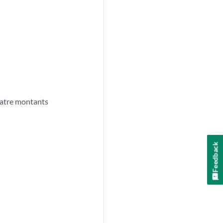
uatre montants
Feedback