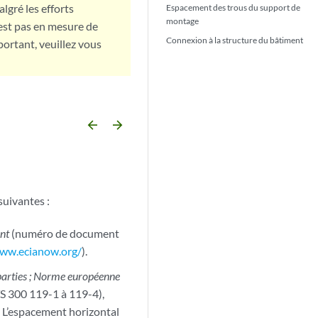
lgré les efforts
Espacement des trous du support de
montage
est pas en mesure de
Connexion à la structure du bâtiment
portant, veuillez vous
arrow_backward
arrow_forward
uivantes :
ent
(numéro de document
www.ecianow.org/
).
 parties ; Norme européenne
 300 119-1 à 119-4),
. L’espacement horizontal