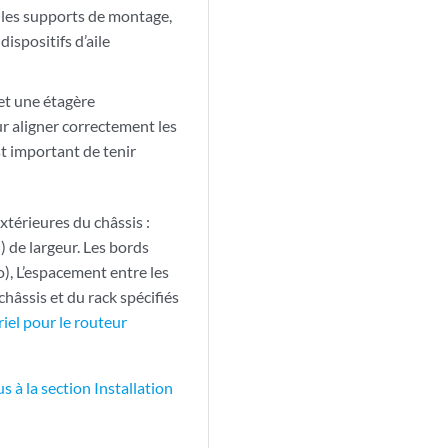
e les supports de montage,
ispositifs d’aile
 et une étagère
ur aligner correctement les
st important de tenir
xtérieures du châssis :
) de largeur. Les bords
o), L’espacement entre les
hâssis et du rack spécifiés
iel pour le routeur
s à la section Installation