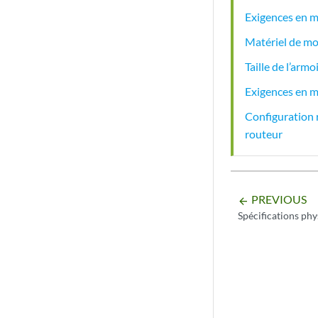
Exigences en m
Matériel de m
Taille de l’ar
Exigences en m
Configuration r
routeur
PREVIOUS
arrow_backward
Spécifications p