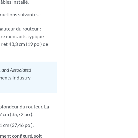
bles installé.
ructions suivantes :
 hauteur du routeur :
atre montants typique
r et 48,3 cm (19 po ) de
, and Associated
nents Industry
rofondeur du routeur. La
 cm (35,72 po ).
1 cm (37,46 po ).
ement configuré, soit