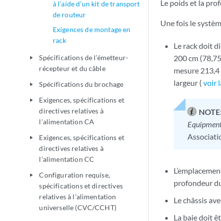
Le poids et la pr
à l’aide d’un kit de transport
de routeur
Une fois le systèm
Exigences de montage en
rack
Le rack doit d
Spécifications de l’émetteur-
200 cm (78,75
play_arrow
récepteur et du câble
mesure 213,4 c
largeur (
voir 
Spécifications du brochage
play_arrow
Exigences, spécifications et
play_arrow
directives relatives à
NOTE
l’alimentation CA
Equipmen
Associati
Exigences, spécifications et
play_arrow
directives relatives à
l’alimentation CC
L’emplacement 
Configuration requise,
play_arrow
profondeur du 
spécifications et directives
relatives à l’alimentation
Le châssis ave
universelle (CVC/CCHT)
La baie doit ê