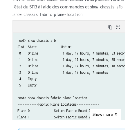
l’état du SFB à l’aide des commandes et
show chassis sfb
.
show chassis fabric plane-location
content_copy
zoom_out_map
root> show chassis sfb

Slot  State              Uptime

 0    Online              1 day, 17 hours, 7 minutes, 53 seconds

 1    Online              1 day, 17 hours, 7 minutes, 35 seconds

 2    Online              1 day, 17 hours, 7 minutes, 18 seconds

 3    Online              1 day, 17 hours, 7 minutes

 4    Empty           

 5    Empty   

root> show chassis fabric plane-location

------------Fabric Plane Locations-------------

Plane 0              Switch Fabric Board 0

Show
more
Plane 1              Switch Fabric Board 0

Plane 2              Switch Fabric Board 0

Plane 3              Switch Fabric Board 0
