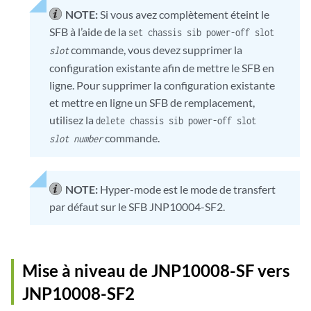
NOTE:
Si vous avez complètement éteint le
Plane 4              Switch Fabric Board 1

SFB à l’aide de la
Plane 5              Switch Fabric Board 1

set chassis sib power-off slot
Plane 6              Switch Fabric Board 1

commande, vous devez supprimer la
slot
Plane 7              Switch Fabric Board 1

configuration existante afin de mettre le SFB en
Plane 8              Switch Fabric Board 2

ligne. Pour supprimer la configuration existante
Plane 9              Switch Fabric Board 2

et mettre en ligne un SFB de remplacement,
Plane 10             Switch Fabric Board 2

utilisez la
delete chassis sib power-off slot
Plane 11             Switch Fabric Board 2

commande.
Plane 12             Switch Fabric Board 3

slot number
Plane 13             Switch Fabric Board 3

Plane 14             Switch Fabric Board 3

Plane 15             Switch Fabric Board 3

NOTE:
Hyper-mode est le mode de transfert
Plane 16             Switch Fabric Board 4

par défaut sur le SFB JNP10004-SF2.
Plane 17             Switch Fabric Board 4

Plane 18             Switch Fabric Board 4

Plane 19             Switch Fabric Board 4

Plane 20             Switch Fabric Board 5

Mise à niveau de JNP10008-SF vers
Plane 21             Switch Fabric Board 5

JNP10008-SF2
Plane 22             Switch Fabric Board 5
