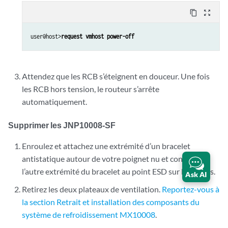
content_copy
zoom_out_map
user@host>
request vmhost power-off
Attendez que les RCB s’éteignent en douceur. Une fois
les RCB hors tension, le routeur s’arrête
automatiquement.
Supprimer les JNP10008-SF
Enroulez et attachez une extrémité d’un bracelet
antistatique autour de votre poignet nu et connectez
l’autre extrémité du bracelet au point ESD sur le châssis.
Ask AI
Retirez les deux plateaux de ventilation.
Reportez-vous à
la section Retrait et installation des composants du
système de refroidissement MX10008
.