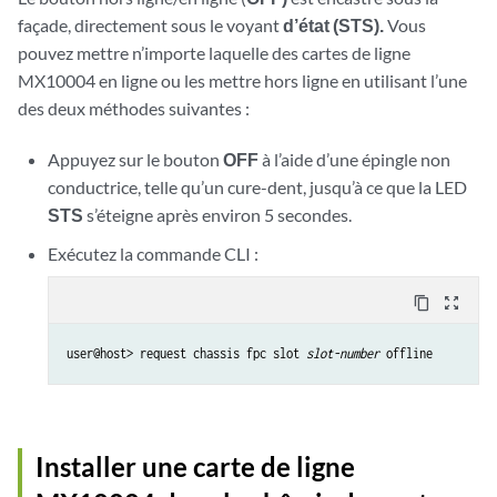
façade, directement sous le voyant
d’état (STS).
Vous
pouvez mettre n’importe laquelle des cartes de ligne
MX10004 en ligne ou les mettre hors ligne en utilisant l’une
des deux méthodes suivantes :
Appuyez sur le bouton
OFF
à l’aide d’une épingle non
conductrice, telle qu’un cure-dent, jusqu’à ce que la LED
STS
s’éteigne après environ 5 secondes.
Exécutez la commande CLI :
content_copy
zoom_out_map
user@host> request chassis fpc slot 
slot-number
 offline
Installer une carte de ligne