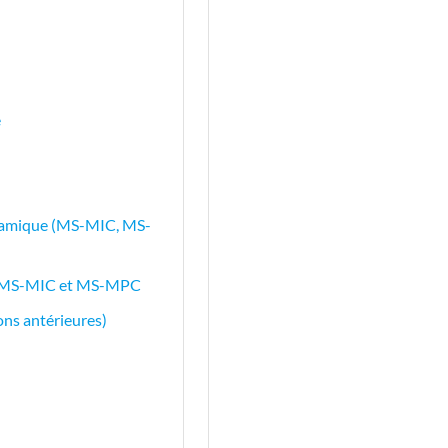
e
ynamique (MS-MIC, MS-
vec MS-MIC et MS-MPC
ons antérieures)