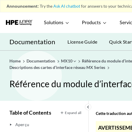
Announcement:
Try the
Ask AI chatbot
for answers to your technica
Solutions
Products
Servi
Documentation
License Guide
Quick Star
Home
Documentation
MX10
Référence du module d’inte
Descriptions des cartes d’interface réseau MX Series
Référence du module d’interfac
keyboard_arrow_left
Table of Contents
Expand all
Cette traduction aut
Aperçu
play_arrow
AVERTISSEME