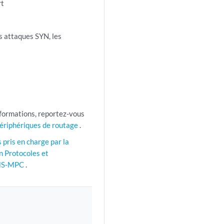
rt
s attaques SYN, les
nformations, reportez-vous
périphériques de routage
.
s pris en charge par la
n Protocoles et
e MS-MPC
.