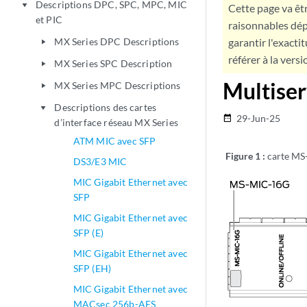
Descriptions DPC, SPC, MPC, MIC
play_arrow
Cette page va êtr
et PIC
raisonnables dép
MX Series DPC Descriptions
garantir l'exacti
play_arrow
référer à la versi
MX Series SPC Description
play_arrow
Multiser
MX Series MPC Descriptions
play_arrow
Descriptions des cartes
play_arrow
29-Jun-25
date_range
d’interface réseau MX Series
ATM MIC avec SFP
Figure 1 :
carte M
DS3/E3 MIC
MIC Gigabit Ethernet avec
SFP
MIC Gigabit Ethernet avec
SFP (E)
MIC Gigabit Ethernet avec
SFP (EH)
MIC Gigabit Ethernet avec
MACsec 256b-AES