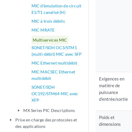
MIC d’émulation de circuit
E1/T1 canalisé (H)
MIC à trois débits
MIC MRATE
Multiservices MIC
SONET/SDH OC3/STM1
(multi-débit) MIC avec SFP
MIC Ethernet multidébit
MIC MACSEC Ethernet
multidébit
Exigences en
matière de
SONET/SDH
puissance
OC192/STM64 MIC avec
d’entrée/sortie
XFP
MX Series PIC Descriptions
play_arrow
Poids et
Prise en charge des protocoles et
play_arrow
dimensions
des applications