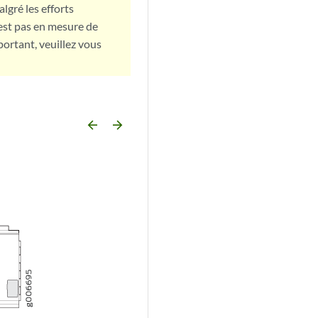
lgré les efforts
est pas en mesure de
portant, veuillez vous
arrow_backward
arrow_forward