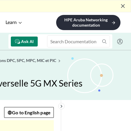
close
HPE Aruba Networking
Learn
arrow_forward
documentation
Ask AI
ions DPC, SPC, MPC, MIC et PIC
verselle 5G MX Series
keyboard_arrow_right
Go to English page