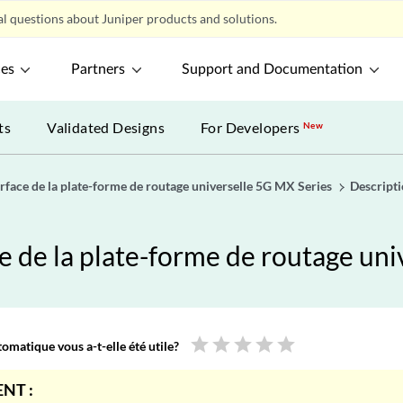
l questions about Juniper products and solutions.
ces
Partners
Support and Documentation
ts
Validated Designs
For Developers
New
rface de la plate-forme de routage universelle 5G MX Series
Descript
e de la plate-forme de routage uni
star
star
star
star
star
omatique vous a-t-elle été utile?
NT :