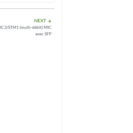
NEXT
arrow_forward
3/STM1 (multi-débit) MIC
avec SFP