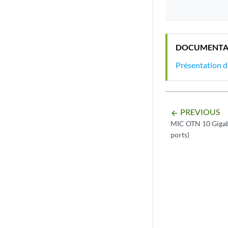
DOCUMENTA
Présentation de
PREVIOUS
arrow_backward
MIC OTN 10 Gigabi
ports)