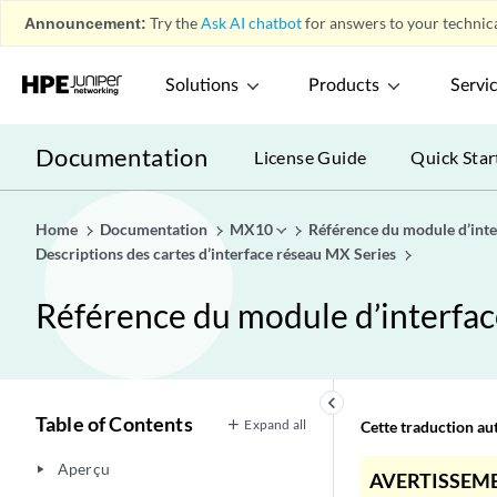
Announcement:
Try the
Ask AI chatbot
for answers to your technica
Solutions
Products
Servi
Documentation
License Guide
Quick Star
Home
Documentation
MX10
Référence du module d’inte
Descriptions des cartes d’interface réseau MX Series
Référence du module d’interfac
keyboard_arrow_left
Table of Contents
Expand all
Cette traduction aut
Aperçu
play_arrow
AVERTISSEME