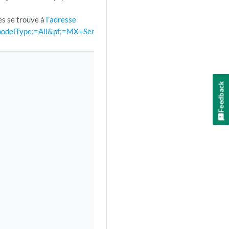
es se trouve à
l’adresse
&modelType;=All&pf;=MX+Series
.
Feedback