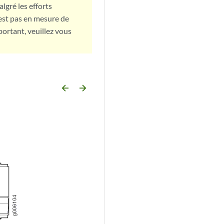
lgré les efforts
est pas en mesure de
portant, veuillez vous
arrow_backward
arrow_forward