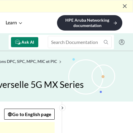
close
HPE Aruba Networking
Learn
arrow_forward
documentation
Ask AI
ions DPC, SPC, MPC, MIC et PIC
verselle 5G MX Series
keyboard_arrow_right
Go to English page