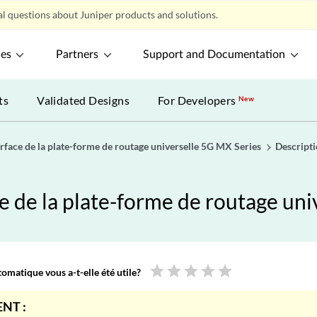
l questions about Juniper products and solutions.
ces
Partners
Support and Documentation
ts
Validated Designs
For Developers
New
rface de la plate-forme de routage universelle 5G MX Series
Descript
e de la plate-forme de routage uni
star
star
star
star
star
omatique vous a-t-elle été utile?
NT :