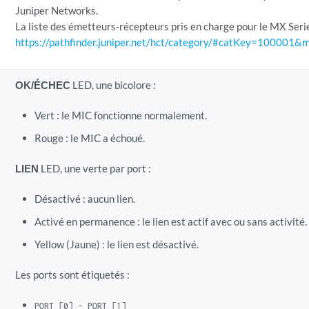
Juniper Networks.
La liste des émetteurs-récepteurs pris en charge pour le MX Seri
https://pathfinder.juniper.net/hct/category/#catKey=100001
OK/ÉCHEC
LED, une bicolore :
Vert : le MIC fonctionne normalement.
Rouge : le MIC a échoué.
LIEN
LED, une verte par port :
Désactivé : aucun lien.
Activé en permanence : le lien est actif avec ou sans activité.
Yellow (Jaune) : le lien est désactivé.
Les ports sont étiquetés :
PORT [0] - PORT [1]