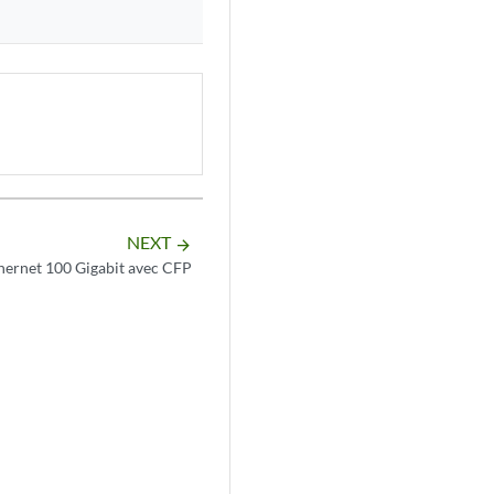
NEXT
arrow_forward
hernet 100 Gigabit avec CFP