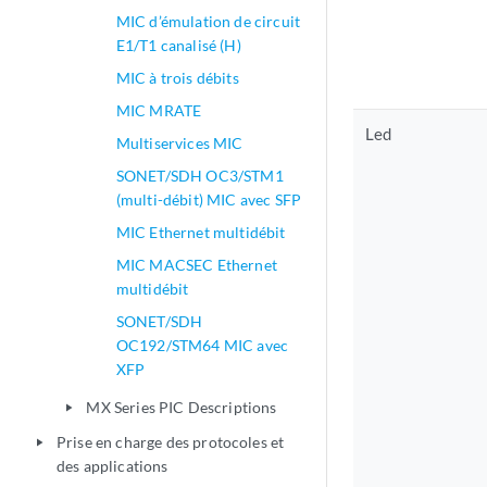
MIC d’émulation de circuit
E1/T1 canalisé (H)
MIC à trois débits
MIC MRATE
Led
Multiservices MIC
SONET/SDH OC3/STM1
(multi-débit) MIC avec SFP
MIC Ethernet multidébit
MIC MACSEC Ethernet
multidébit
SONET/SDH
OC192/STM64 MIC avec
XFP
MX Series PIC Descriptions
play_arrow
Prise en charge des protocoles et
play_arrow
des applications