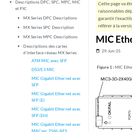
Descriptions DPC, SPC, MPC, MIC
play_arrow
Cette page va êtr
et PIC
raisonnables dép
MX Series DPC Descriptions
garantir l'exacti
play_arrow
référer à la versi
MX Series SPC Description
play_arrow
MIC Eth
MX Series MPC Descriptions
play_arrow
Descriptions des cartes
play_arrow
29-Jun-25
date_range
d’interface réseau MX Series
ATM MIC avec SFP
Figure 1 :
MIC Ethe
DS3/E3 MIC
MIC Gigabit Ethernet avec
SFP
MIC Gigabit Ethernet avec
SFP (E)
MIC Gigabit Ethernet avec
SFP (EH)
MIC Gigabit Ethernet avec
MACsec 256b-AES