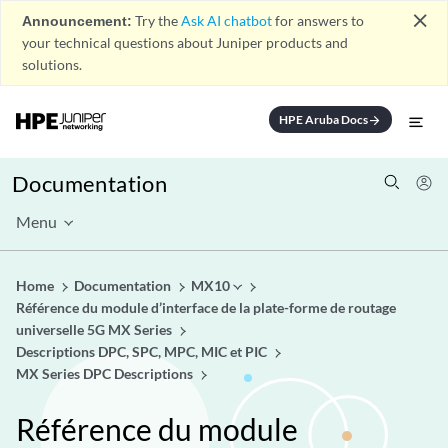
close
Announcement:
Try the
Ask AI chatbot
for answers to
your technical questions about Juniper products and
solutions.
HPE Aruba Docs
arrow_forward
Documentation
Menu
Home
Documentation
MX10
Référence du module d’interface de la plate-forme de routage
universelle 5G MX Series
Descriptions DPC, SPC, MPC, MIC et PIC
MX Series DPC Descriptions
Référence du module