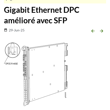
Gigabit Ethernet DPC
amélioré avec SFP
29-Jun-25
date_range
arrow_backward
arrow_forward