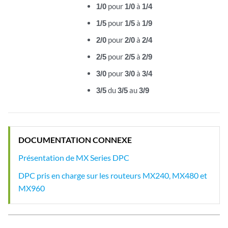
1/0
pour
1/0
à
1/4
1/5
pour
1/5
à
1/9
2/0
pour
2/0
à
2/4
2/5
pour
2/5
à
2/9
3/0
pour
3/0
à
3/4
3/5
du
3/5
au
3/9
DOCUMENTATION CONNEXE
Présentation de MX Series DPC
DPC pris en charge sur les routeurs MX240, MX480 et
MX960