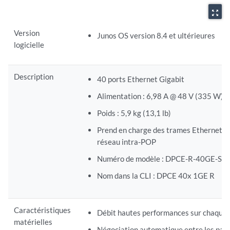
zoom_out_map
Version
Junos OS version 8.4 et ultérieures
logicielle
Description
40 ports Ethernet Gigabit
Alimentation : 6,98 A @ 48 V (335 W)
Poids : 5,9 kg (13,1 lb)
Prend en charge des trames Ethernet de g
réseau intra-POP
Numéro de modèle : DPCE-R-40GE-SF
Nom dans la CLI : DPCE 40x 1GE R
Caractéristiques
Débit hautes performances sur chaque po
matérielles
Négociation automatique entre les part