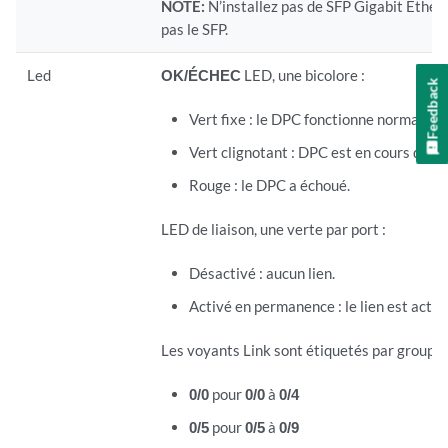
NOTE:
N’installez pas de SFP Gigabit Ethe
pas le SFP.
Led
OK/ÉCHEC
LED, une bicolore :
Feedback
Vert fixe : le DPC fonctionne normaleme
Vert clignotant : DPC est en cours de tra
Rouge : le DPC a échoué.
LED de liaison, une verte par port :
Désactivé : aucun lien.
Activé en permanence : le lien est actif.
Les voyants Link sont étiquetés par groupes 
0/0
pour
0/0
à
0/4
0/5
pour
0/5
à
0/9