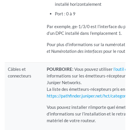
installé horizontalement
Port : 0 à 9
Par exemple, ge-1/3/0 est l’interface du por
d’un DPC installé dans l’emplacement 1.
Pour plus d’informations sur la numérotatio
et Numérotation des interfaces
pour le route
Câbles et
POURBOIRE:
Vous pouvez utiliser
l’outil d
connecteurs
informations sur les émetteurs-récepteurs 
Juniper Networks.
La liste des émetteurs-récepteurs pris en c
https://pathfinder.juniper.net/hct/cate
Vous pouvez installer n’importe quel émette
d’informations sur l’installation et le retr
matériel de votre routeur.