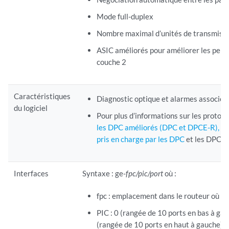
Mode full-duplex
Nombre maximal d’unités de transmissi
ASIC améliorés pour améliorer les perfo
couche 2
Caractéristiques
Diagnostic optique et alarmes associée
du logiciel
Pour plus d’informations sur les protoco
les DPC améliorés (DPC et DPCE-R), rep
pris en charge par les DPC
et les DPC a
Interfaces
Syntaxe : ge-
fpc/pic/port
où :
fpc : emplacement dans le routeur où le
PIC : 0 (rangée de 10 ports en bas à gau
(rangée de 10 ports en haut à gauche) ou