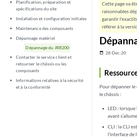
Planification, préparation et
play_arrow
Cette page va êtr
spécifications du site
raisonnables dép
Installation et configuration initiales
garantir l'exacti
play_arrow
référer à la versi
Maintenance des composants
play_arrow
Dépanna
Dépannage matériel
play_arrow
Dépannage du JRR200
28-Dec-20
date_range
Contacter le service client et
play_arrow
retourner le châssis ou les
composants
Ressource
Informations relatives à la sécurité
play_arrow
Pour dépanner le r
et à la conformité
le châssis :
LED : lorsque 
avant s’allume
CLI : la CLI e
l’interface d