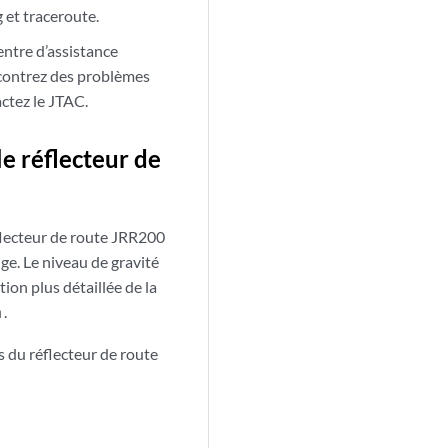
g et traceroute.
entre d’assistance
ncontrez des problèmes
ctez le JTAC.
e réflecteur de
éflecteur de route JRR200
ge. Le niveau de gravité
ion plus détaillée de la
.
m
s du réflecteur de route