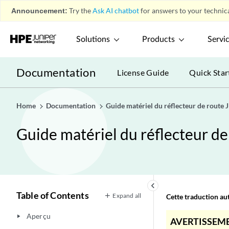
Announcement:
Try the
Ask AI chatbot
for answers to your technica
Solutions
Products
Servi
Documentation
License Guide
Quick Star
Home
Documentation
Guide matériel du réflecteur de route
Guide matériel du réflecteur d
keyboard_arrow_left
Table of Contents
Expand all
Cette traduction aut
Aperçu
play_arrow
AVERTISSEME