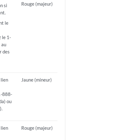
Rouge (majeur)
n si
nt.
nt le
 le 1-
 au
r des
 lien
Jaune (mineur)
1-888-
da) ou
).
 lien
Rouge (majeur)