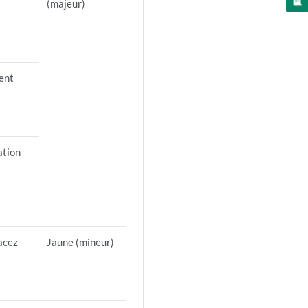
(majeur)
ment
ation
lacez
Jaune (mineur)