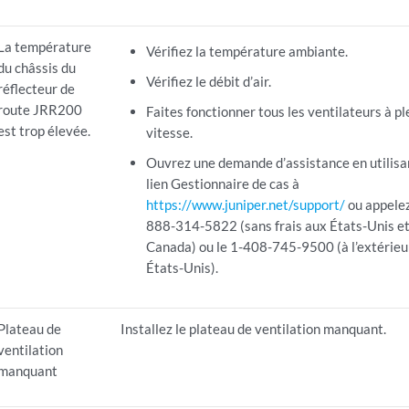
La température
Vérifiez la température ambiante.
du châssis du
Vérifiez le débit d’air.
réflecteur de
route JRR200
Faites fonctionner tous les ventilateurs à pl
est trop élevée.
vitesse.
Ouvrez une demande d’assistance en utilisa
lien Gestionnaire de cas à
https://www.juniper.net/support/
ou appelez
888-314-5822 (sans frais aux États-Unis et
Canada) ou le 1-408-745-9500 (à l’extérieu
États-Unis).
Plateau de
Installez le plateau de ventilation manquant.
ventilation
manquant