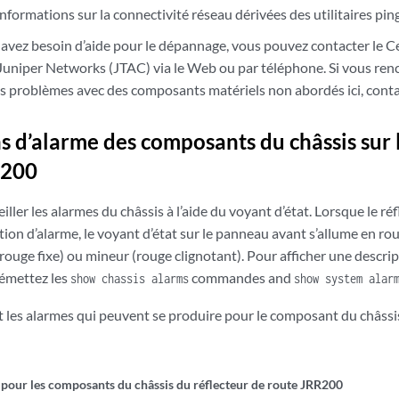
informations sur la connectivité réseau dérivées des utilitaires pin
 avez besoin d’aide pour le dépannage, vous pouvez contacter le C
Juniper Networks (JTAC) via le Web ou par téléphone. Si vous re
des problèmes avec des composants matériels non abordés ici, conta
s d’alarme des composants du châssis sur l
R200
ller les alarmes du châssis à l’aide du voyant d’état. Lorsque le r
ion d’alarme, le voyant d’état sur le panneau avant s’allume en rou
rouge fixe) ou mineur (rouge clignotant). Pour afficher une descript
 émettez les
commandes and
show chassis alarms
show system alar
t les alarmes qui peuvent se produire pour le composant du châssi
 pour les composants du châssis du réflecteur de route JRR200