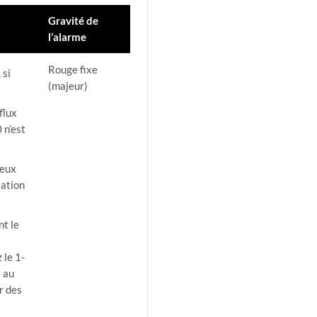
Gravité de
l’alarme
Rouge fixe
 si
(majeur)
flux
 n’est
ueux
lation
nt le
 le 1-
 au
r des