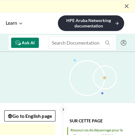
close
HPE Aruba Networking
Learn
arrow_forward
documentation
Ask AI
keyboard_arrow_right
Go to English page
SUR CETTE PAGE
Ressources de dépannage pour le