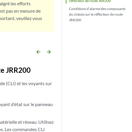
réflecteur de route JRR200
lgré les efforts
Conditions d’alarme des composants
est pas en mesure de
du châssis sur le réflecteur de route
portant, veuillez vous
JRR200
arrow_backward
arrow_forward
ute JRR200
de (CLI) et les voyants sur
oyant d’état sur le panneau
atérielle et réseau. Utilisez
rmes. Les commandes CLI