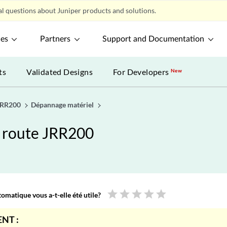
l questions about Juniper products and solutions.
ces
Partners
Support and Documentation
ts
Validated Designs
For Developers
New
 JRR200
Dépannage matériel
e route JRR200
star
star
star
star
star
omatique vous a-t-elle été utile?
NT :