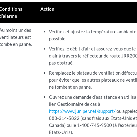
Conditions
Action
d’alarme
Au moins un des
Vérifiez et ajustez la température ambiante,
ventilateurs est
possible.
tombé en panne.
Vérifiez le débit d’air et assurez-vous que le 
d’air à travers le réflecteur de route JRR200
pas obstrué.
Remplacez le plateau de ventilation défect
pour éviter que les autres plateaux de venti
ne tombent en panne.
Ouvrez une demande d’assistance en utilisa
lien Gestionnaire de cas à
https://www.juniper.net/support/
ou appelez
888-314-5822 (sans frais aux États-Unis et
Canada) ou le 1-408-745-9500 (à l’extérieu
États-Unis).