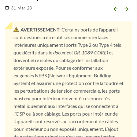
31-Mar-23
date_range
arrow_backward
arrow_forward
AVERTISSEMENT:
Certains ports de l’appareil
sont destinés à être utilisés comme interfaces
intérieures uniquement (ports Type 2 ou Type 4 tels
que décrits dans le
document GR-1089-CORE)
et
doivent être isolés du câblage de l’installation
extérieure exposée. Pour se conformer aux
exigences NEBS (Network Equipment-Building
System) et assurer une protection contre la foudre et
les perturbations de tension commerciale, les ports
must not
pour intérieur doivent être connectés
métalliquement aux interfaces qui se connectent à
l’OSP ou à son câblage. Les ports pour intérieur de
l’appareil sont réservés au raccordement de câbles
pour intérieur ou non exposés uniquement. L’ajout
de protections primaires n’est pas une protection