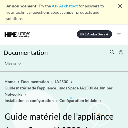
close
Announcement:
Try the
Ask AI chatbot
for answers to
your technical questions about Juniper products and
solutions.
HPE Aruba Docs
arrow_forward
Documentation
Menu
Home
Documentation
JA2500
Guide matériel de l’appliance Junos Space JA2500 de Juniper
Networks
Installation et configuration
Configuration initiale
Guide matériel de l’appliance