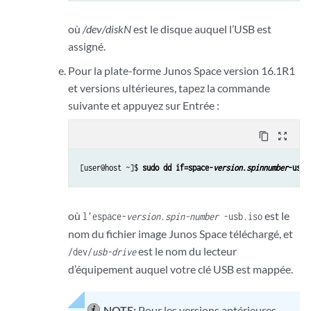
où
/dev/diskN
est le disque auquel l’USB est
assigné.
Pour la plate-forme Junos Space version 16.1R1
et versions ultérieures, tapez la commande
suivante et appuyez sur Entrée :
content_copy
zoom_out_map
[user@host ~]$ 
sudo dd if=space-
version
.
spinnumber
-usb.
où
est le
l’espace-
version
.
spin-number
-usb.iso
nom du fichier image Junos Space téléchargé, et
est le nom du lecteur
/dev/
usb-drive
d’équipement auquel votre clé USB est mappée.
NOTE:
Pour les versions antérieures