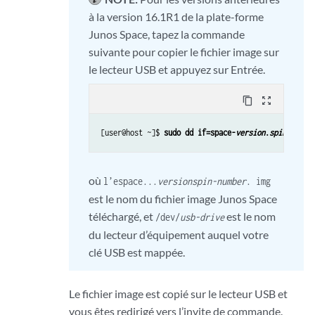
à la version 16.1R1 de la plate-forme
Junos Space, tapez la commande
suivante pour copier le fichier image sur
le lecteur USB et appuyez sur Entrée.
content_copy
zoom_out_map
[user@host ~]$ 
sudo dd if=space-
version
.
spinnumber
où
l’espace...
version
spin-number
. img
est le nom du fichier image Junos Space
téléchargé, et
est le nom
/dev/
usb-drive
du lecteur d’équipement auquel votre
clé USB est mappée.
Le fichier image est copié sur le lecteur USB et
vous êtes redirigé vers l’invite de commande.