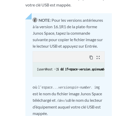
votre clé USB est mappée.
NOTE:
Pour les versions antérieures
à la version 16.1R1 de la plate-forme
Junos Space, tapez la commande
suivante pour copier le fichier image sur
le lecteur USB et appuyez sur Entrée.
content_copy
zoom_out_map
[user@host ~]$ 
dd if=space-
version
.
spinnumber
.img 
où
l’espace...
version
spin-number
. img
est le nom du fichier image Junos Space
téléchargé et
le nom du lecteur
/dev/sdb
d’équipement auquel votre clé USB est
mappée.