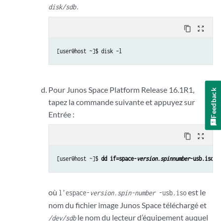
disk/sdb
.
content_copy
zoom_out_map
[user@host ~]$ disk –l
Pour Junos Space Platform Release 16.1R1,
Feedback
tapez la commande suivante et appuyez sur
Entrée :
content_copy
zoom_out_map
[user@host ~]$ 
dd if=space-
version
.
spinnumber
-usb.iso o
où
est le
l’espace-
version
.
spin-number
-usb.iso
nom du fichier image Junos Space téléchargé et
le nom du lecteur d’équipement auquel
/dev/sdb