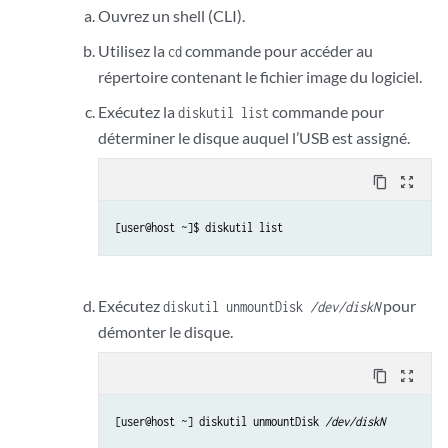
Ouvrez un shell (CLI).
Utilisez la
commande pour accéder au
cd
répertoire contenant le fichier image du logiciel.
Exécutez la
commande pour
diskutil list
déterminer le disque auquel l’USB est assigné.
content_copy
zoom_out_map
Exécutez
pour
diskutil unmountDisk
/dev/diskN
démonter le disque.
content_copy
zoom_out_map
[user@host ~] diskutil unmountDisk 
/dev/diskN