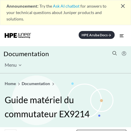
close
Announcement:
Try the
Ask AI chatbot
for answers to
your technical questions about Juniper products and
solutions.
HPE Aruba Docs
arrow_forward
Documentation
Menu
Home
Documentation
Guide matériel du
commutateur EX9214