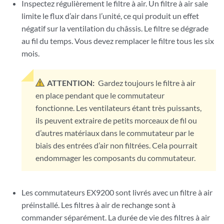
Inspectez régulièrement le filtre à air. Un filtre à air sale
      FPC 2 Exhaust B                OK         34 degrees C / 93
limite le flux d’air dans l’unité, ce qui produit un effet
      FPC 2 LU 0 TCAM TSen           OK         40 degrees C / 10
      FPC 2 LU 0 TCAM Chip           OK         40 degrees C / 10
négatif sur la ventilation du châssis. Le filtre se dégrade
      FPC 2 LU 0 TSen                OK         40 degrees C / 10
au fil du temps. Vous devez remplacer le filtre tous les six
      FPC 2 LU 0 Chip                OK         52 degrees C / 12
mois.
      FPC 2 MQ 0 TSen                OK         40 degrees C / 10
      FPC 2 MQ 0 Chip                OK         45 degrees C / 11
      FPC 3 Intake                   OK         30 degrees C / 86
ATTENTION:
Gardez toujours le filtre à air
      FPC 3 Exhaust A                OK         34 degrees C / 93
en place pendant que le commutateur
      FPC 3 Exhaust B                OK         33 degrees C / 91
fonctionne. Les ventilateurs étant très puissants,
      FPC 3 LU 0 TCAM TSen           OK         39 degrees C / 10
ils peuvent extraire de petits morceaux de fil ou
      FPC 3 LU 0 TCAM Chip           OK         41 degrees C / 10
d’autres matériaux dans le commutateur par le
      FPC 3 LU 0 TSen                OK         39 degrees C / 10
biais des entrées d’air non filtrées. Cela pourrait
      FPC 3 LU 0 Chip                OK         48 degrees C / 11
endommager les composants du commutateur.
      FPC 3 MQ 0 TSen                OK         39 degrees C / 10
      FPC 3 MQ 0 Chip                OK         46 degrees C / 11
      FPC 4 Intake                   OK         30 degrees C / 86
Les commutateurs EX9200 sont livrés avec un filtre à air
      FPC 4 Exhaust A                OK         36 degrees C / 96
      FPC 4 Exhaust B                OK         34 degrees C / 93
préinstallé. Les filtres à air de rechange sont à
      FPC 4 LU 0 TCAM TSen           OK         40 degrees C / 10
commander séparément. La durée de vie des filtres à air