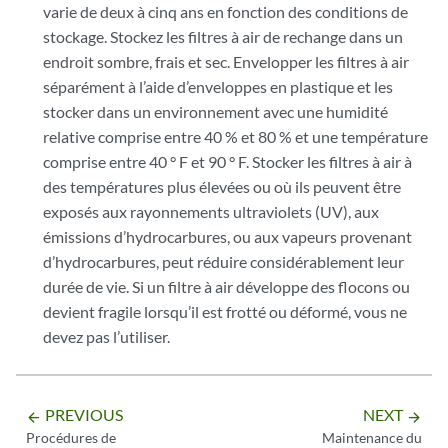
      FPC 4 LU 0 TCAM Chip           OK         42 degrees C / 10
varie de deux à cinq ans en fonction des conditions de
      FPC 4 LU 0 TSen                OK         40 degrees C / 10
stockage. Stockez les filtres à air de rechange dans un
      FPC 4 LU 0 Chip                OK         51 degrees C / 12
endroit sombre, frais et sec. Envelopper les filtres à air
      FPC 4 MQ 0 TSen                OK         40 degrees C / 10
séparément à l’aide d’enveloppes en plastique et les
      FPC 4 MQ 0 Chip                OK         46 degrees C / 11
stocker dans un environnement avec une humidité
      FPC 5 Intake                   OK         31 degrees C / 87
      FPC 5 Exhaust A                OK         35 degrees C / 95
relative comprise entre 40 % et 80 % et une température
      FPC 5 Exhaust B                OK         34 degrees C / 93
comprise entre 40 ° F et 90 ° F. Stocker les filtres à air à
      FPC 5 LU 0 TCAM TSen           OK         41 degrees C / 10
des températures plus élevées ou où ils peuvent être
      FPC 5 LU 0 TCAM Chip           OK         42 degrees C / 10
exposés aux rayonnements ultraviolets (UV), aux
      FPC 5 LU 0 TSen                OK         41 degrees C / 10
émissions d’hydrocarbures, ou aux vapeurs provenant
      FPC 5 LU 0 Chip                OK         54 degrees C / 12
d’hydrocarbures, peut réduire considérablement leur
      FPC 5 MQ 0 TSen                OK         41 degrees C / 10
durée de vie. Si un filtre à air développe des flocons ou
      FPC 5 MQ 0 Chip                OK         44 degrees C / 11
Fans  Top Rear Fan                   OK         Spinning at norma
devient fragile lorsqu’il est frotté ou déformé, vous ne
      Bottom Rear Fan                OK         Spinning at norma
devez pas l’utiliser.
      Top Middle Fan                 OK         Spinning at norma
      Bottom Middle Fan              OK         Spinning at norma
      Top Front Fan                  OK         Spinning at norma
PREVIOUS
NEXT
arrow_backward
arrow_forward
Procédures de
Maintenance du