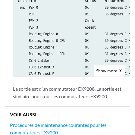
Class Item                           Status     Measurement

Temp  PEM 0                          OK         30 degrees C / 86
      PEM 1                          OK         35 degrees C / 95
      PEM 2                          Check

      PEM 3                          Absent

      Routing Engine 0               OK         31 degrees C / 87
      Routing Engine 0 CPU           OK         30 degrees C / 86
      Routing Engine 1               OK         33 degrees C / 91
      Routing Engine 1 CPU           OK         31 degrees C / 87
      CB 0 Intake                    OK         30 degrees C / 86
      CB 0 Exhaust A                 OK         29 degrees C / 84
Show
more
      CB 0 Exhaust B                 OK         36 degrees C / 96
      CB 0 ACBC                      OK         34 degrees C / 93
      CB 0 XF A                      OK         50 degrees C / 12
La sortie est d’un commutateur EX9208. La sortie est
      CB 0 XF B                      OK         46 degrees C / 11
similaire pour tous les commutateurs EX9200.
      CB 1 Intake                    OK         30 degrees C / 86
      CB 1 Exhaust A                 OK         29 degrees C / 84
      CB 1 Exhaust B                 OK         37 degrees C / 98
VOIR AUSSI
      CB 1 ACBC                      OK         33 degrees C / 91
Procédures de maintenance courantes pour les
      CB 1 XF A                      OK         50 degrees C / 12
commutateurs EX9200
      CB 1 XF B                      OK         46 degrees C / 11