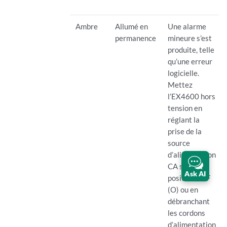
Ambre
Allumé en
Une alarme
permanence
mineure s’est
produite, telle
qu’une erreur
logicielle.
Mettez
l’EX4600 hors
tension en
réglant la
prise de la
source
d’alimentation
CA sur la
Ask AI
position OFF
(O) ou en
débranchant
les cordons
d’alimentation