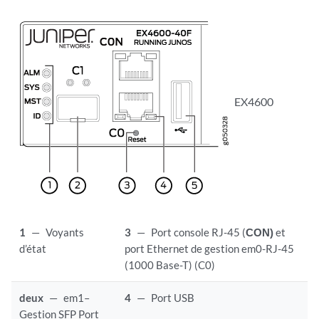
EX4600
1
—
Voyants
3
—
Port console RJ-45 (
CON)
et
d’état
port Ethernet de gestion em0-RJ-45
(1000 Base-T) (C0)
deux
—
em1–
4
—
Port USB
Gestion SFP Port