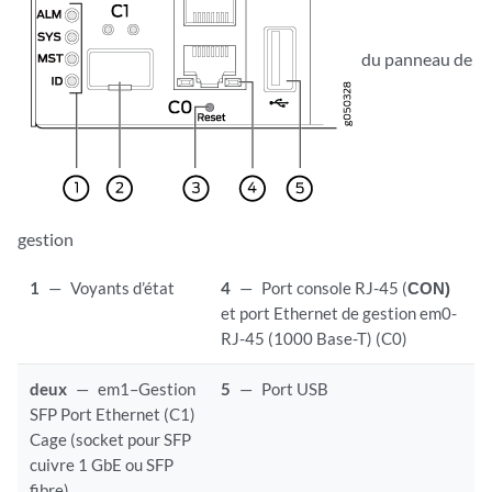
du panneau de
gestion
1
—
Voyants d’état
4
—
Port console RJ-45 (
CON)
et port Ethernet de gestion em0-
RJ-45 (1000 Base-T) (C0)
deux
—
em1–Gestion
5
—
Port USB
SFP Port Ethernet (C1)
Cage (socket pour SFP
cuivre 1 GbE ou SFP
fibre)