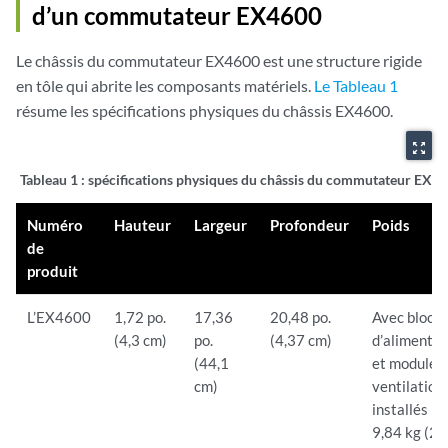
d’un commutateur EX4600
Le châssis du commutateur EX4600 est une structure rigide
en tôle qui abrite les composants matériels.
Le Tableau 1
résume les spécifications physiques du châssis EX4600.
zoom_out_map
Tableau 1 :
spécifications physiques du châssis du commutateur EX4
Numéro
Hauteur
Largeur
Profondeur
Poids
de
produit
L’EX4600
1,72 po.
17,36
20,48 po.
Avec blocs
(4,3 cm)
po.
(4,37 cm)
d’alimentat
(44,1
et modules
cm)
ventilation
installés :
9,84 kg (21