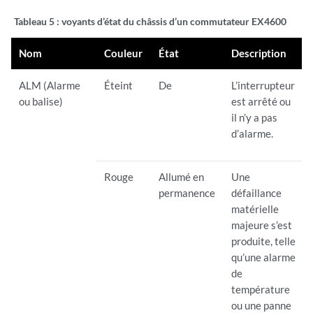
Tableau 5 :
voyants d’état du châssis d’un commutateur EX4600
Nom
Couleur
État
Description
ALM (Alarme
Éteint
De
L’interrupteur
ou balise)
est arrêté ou
il n’y a pas
d’alarme.
Rouge
Allumé en
Une
permanence
défaillance
matérielle
majeure s’est
produite, telle
qu’une alarme
de
température
ou une panne