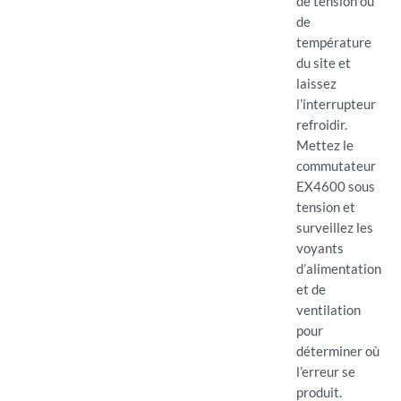
de tension ou
de
température
du site et
laissez
l’interrupteur
refroidir.
Mettez le
commutateur
EX4600 sous
tension et
surveillez les
voyants
d’alimentation
et de
ventilation
pour
déterminer où
l’erreur se
produit.