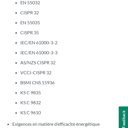
EN 55032
CISPR 32
EN 55035
CISPR 35
IEC/EN 61000-3-2
IEC/EN 61000-3-3
AS/NZS CISPR 32
VCCI-CISPR 32
BSMI CNS 15936
KS C 9835
KS C 9832
KS C 9610
Feedback
Exigences en matière d’efficacité énergétique