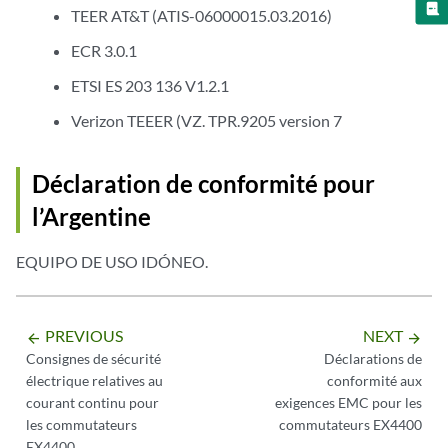
TEER AT&T (ATIS-06000015.03.2016)
ECR 3.0.1
ETSI ES 203 136 V1.2.1
Verizon TEEER (VZ. TPR.9205 version 7
Déclaration de conformité pour
l’Argentine
EQUIPO DE USO IDÓNEO.
PREVIOUS
NEXT
arrow_backward
arrow_forward
Consignes de sécurité
Déclarations de
électrique relatives au
conformité aux
courant continu pour
exigences EMC pour les
les commutateurs
commutateurs EX4400
EX4400