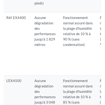
pieds)
Réf. EX4400
Aucune
Fonctionnement
Fo
dégradation
normal assuré dans
nor
des
la plage d’humidité
la 
performances
relative de 10 % à
tem
jusqu’à 1 829
90 % (sans
(32
mètres
condensation)
°F)
L’EX4500
Aucune
Fonctionnement
Fo
dégradation
normal assuré dans
nor
des
la plage d’humidité
la 
performances
relative de 10 % à
tem
jusqu’à 3 048
85 % (sans
(32