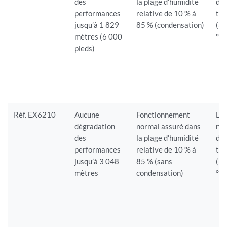
des
la plage d’humidité
dan
performances
relative de 10 % à
tem
jusqu’à 1 829
85 % (condensation)
(32
mètres (6 000
°F)
pieds)
Réf. EX6210
Aucune
Fonctionnement
Le
dégradation
normal assuré dans
nor
des
la plage d’humidité
dan
performances
relative de 10 % à
tem
jusqu’à 3 048
85 % (sans
(32
mètres
condensation)
°F)