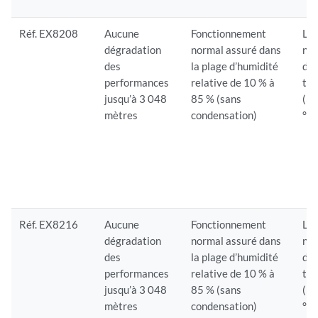
Réf. EX8208
Aucune
Fonctionnement
Le
dégradation
normal assuré dans
nor
des
la plage d’humidité
dan
performances
relative de 10 % à
tem
jusqu’à 3 048
85 % (sans
(32
mètres
condensation)
°F)
Réf. EX8216
Aucune
Fonctionnement
Le
dégradation
normal assuré dans
nor
des
la plage d’humidité
dan
performances
relative de 10 % à
tem
jusqu’à 3 048
85 % (sans
(32
mètres
condensation)
°F)