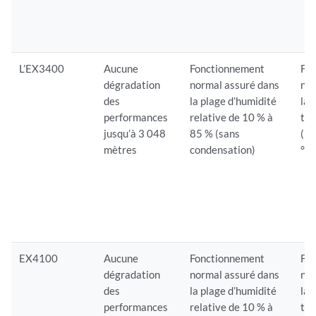
L’EX3400
Aucune
Fonctionnement
Fo
dégradation
normal assuré dans
nor
des
la plage d’humidité
la 
performances
relative de 10 % à
tem
jusqu’à 3 048
85 % (sans
(32
mètres
condensation)
°F)
EX4100
Aucune
Fonctionnement
Fo
dégradation
normal assuré dans
nor
des
la plage d’humidité
la 
performances
relative de 10 % à
tem