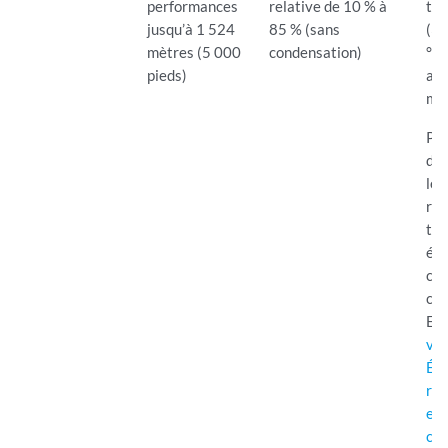
performances
relative de 10 % à
tem
jusqu’à 1 524
85 % (sans
(32
mètres (5 000
condensation)
°F)
pieds)
all
m (
Pou
d’i
les
réc
te
éte
cha
co
EX
vou
Ém
ré
enf
cha