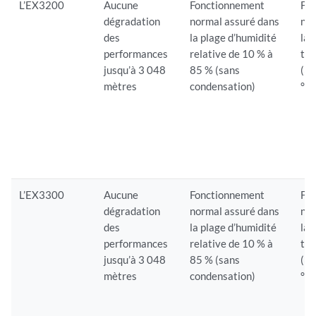
L’EX3200
Aucune
Fonctionnement
Fo
dégradation
normal assuré dans
nor
des
la plage d’humidité
la 
performances
relative de 10 % à
tem
jusqu’à 3 048
85 % (sans
(32
mètres
condensation)
°F)
L’EX3300
Aucune
Fonctionnement
Fo
dégradation
normal assuré dans
nor
des
la plage d’humidité
la 
performances
relative de 10 % à
tem
jusqu’à 3 048
85 % (sans
(32
mètres
condensation)
°F)