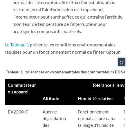
normal de l’interrupteur. Si le flux d’air est bloqué ou
restreint, ou si l’air d’admission est trop chaud,
l’interrupteur peut surchauffer, ce qui entraîne l’arrêt du
moniteur de température de l’interrupteur pour
protéger les composants matériels.
Le Tableau 1
présente les conditions environnementales
requises pour un fonctionnement normal de l’interrupteur.
zoom_out_map
Tableau 1 :
tolérances environnementales des commutateurs EX Seri
Commutateur
Tolérance à l’envi
ou appareil
Altitude
Humidité relative
Te
EX2200-C
Aucune
Fonctionnement
Fo
dégradation
normal assuré dans
nor
des
la plage d’humidité
la 