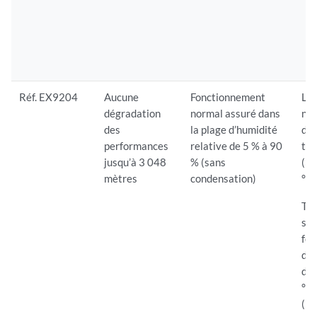
Réf. EX9204
Aucune
Fonctionnement
Le
dégradation
normal assuré dans
nor
des
la plage d’humidité
dan
performances
relative de 5 % à 90
tem
jusqu’à 3 048
% (sans
(32
mètres
condensation)
°F)
Te
sto
fo
dan
d’e
°F 
(15