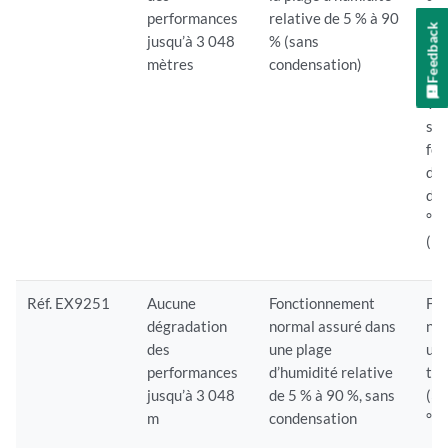
performances
relative de 5 % à 90
tem
Feedback
jusqu’à 3 048
% (sans
(32
mètres
condensation)
°F)
Te
sto
fo
dan
d’e
°C 
(15
Réf. EX9251
Aucune
Fonctionnement
Fo
dégradation
normal assuré dans
nor
des
une plage
une
performances
d’humidité relative
tem
jusqu’à 3 048
de 5 % à 90 %, sans
(32
m
condensation
°F)