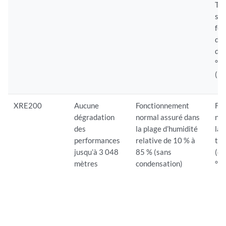
Te
sto
fo
dan
d’e
°F 
(15
XRE200
Aucune
Fonctionnement
Fo
dégradation
normal assuré dans
nor
des
la plage d’humidité
la 
performances
relative de 10 % à
tem
jusqu’à 3 048
85 % (sans
(41
mètres
condensation)
°F)