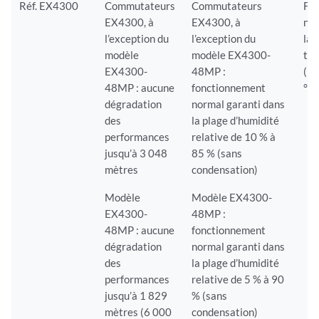
Réf. EX4300
Commutateurs
Commutateurs
Fo
EX4300, à
EX4300, à
nor
l’exception du
l’exception du
la 
modèle
modèle EX4300-
tem
EX4300-
48MP :
(32
48MP : aucune
fonctionnement
°F)
dégradation
normal garanti dans
des
la plage d’humidité
performances
relative de 10 % à
jusqu’à 3 048
85 % (sans
mètres
condensation)
Modèle
Modèle EX4300-
EX4300-
48MP :
48MP : aucune
fonctionnement
dégradation
normal garanti dans
des
la plage d’humidité
performances
relative de 5 % à 90
jusqu’à 1 829
% (sans
mètres (6 000
condensation)