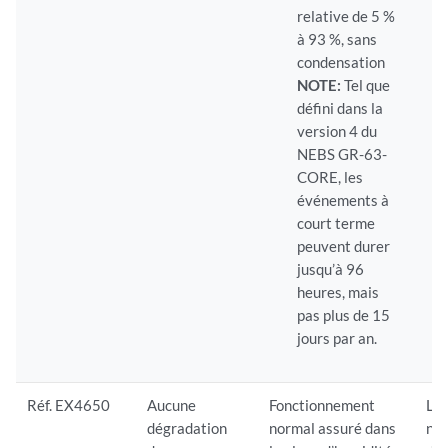
relative de 5 %
à 93 %, sans
condensation
NOTE:
Tel que
défini dans la
version 4 du
NEBS GR-63-
CORE, les
événements à
court terme
peuvent durer
jusqu’à 96
heures, mais
pas plus de 15
jours par an.
Réf. EX4650
Aucune
Fonctionnement
Le
dégradation
normal assuré dans
nor