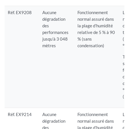
Réf. EX9208
Aucune
Fonctionnement
Le
dégradation
normal assuré dans
nor
des
la plage d’humidité
dan
performances
relative de 5 % à 90
tem
jusqu’à 3 048
% (sans
(32
mètres
condensation)
°F)
Te
sto
fo
dan
d’e
°F 
(15
Réf. EX9214
Aucune
Fonctionnement
Le
dégradation
normal assuré dans
nor
des
la plage d’humidité
dan