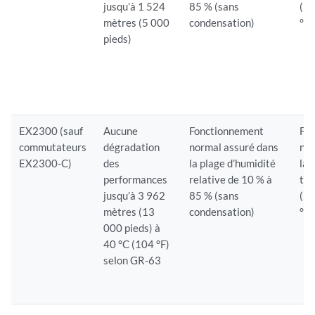
jusqu’à 1 524
85 % (sans
(32
mètres (5 000
condensation)
°F)
pieds)
EX2300 (sauf
Aucune
Fonctionnement
Fo
commutateurs
dégradation
normal assuré dans
nor
EX2300-C)
des
la plage d’humidité
la 
performances
relative de 10 % à
tem
jusqu’à 3 962
85 % (sans
(32
mètres (13
condensation)
°F)
000 pieds) à
40 °C (104 °F)
selon GR-63