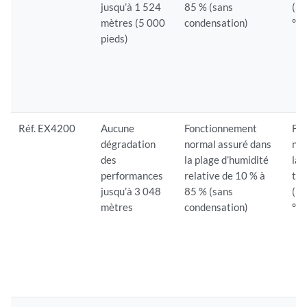
jusqu’à 1 524
85 % (sans
(32
mètres (5 000
condensation)
°F)
pieds)
Réf. EX4200
Aucune
Fonctionnement
Fo
dégradation
normal assuré dans
nor
des
la plage d’humidité
la 
performances
relative de 10 % à
tem
jusqu’à 3 048
85 % (sans
(32
mètres
condensation)
°F)