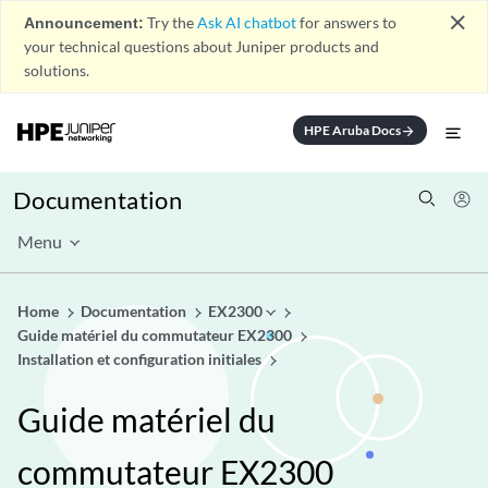
close
Announcement:
Try the
Ask AI chatbot
for answers to
your technical questions about Juniper products and
solutions.
HPE Aruba Docs
arrow_forward
Documentation
Menu
Home
Documentation
EX2300
Guide matériel du commutateur EX2300
Installation et configuration initiales
Guide matériel du
commutateur EX2300