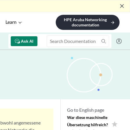
close
HPE Aruba Networking
Learn
arrow_forward
documentation
Ask AI
Go to English page
War diese maschinelle
. Obwohl angemessene
star
Übersetzung hilfreich?
iper Networks die