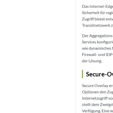
Das Internet-Edg
Sicherheit für re
Zugriff bietet ent
Transitnetzwerk 
Der Aggregations-H
Services konfigur
wie dynamisches NA
Firewall- und IDP
der Lösung.
Secure-O
Secure Overlay e
Optionen den Zugr
Internetzugriff v
stellt dem Zweigs
Verfügung. Eine w