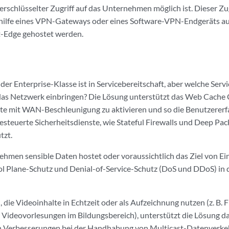
erschlüsselter Zugriff auf das Unternehmen möglich ist. Dieser Zu
hilfe eines VPN-Gateways oder eines Software-VPN-Endgeräts au
t-Edge gehostet werden.
r Enterprise-Klasse ist in Servicebereitschaft, aber welche Serv
as Netzwerk einbringen? Die Lösung unterstützt das Web Cache
e mit WAN-Beschleunigung zu aktivieren und so die Benutzererf
gesteuerte Sicherheitsdienste, wie Stateful Firewalls und Deep Pa
tzt.
men sensible Daten hostet oder voraussichtlich das Ziel von Ein
ol Plane-Schutz und Denial-of-Service-Schutz (DoS und DDoS) in 
die Videoinhalte in Echtzeit oder als Aufzeichnung nutzen (z. B. 
Videovorlesungen im Bildungsbereich), unterstützt die Lösung d
ch Verbesserungen bei der Handhabung von Multicast-Datenverke