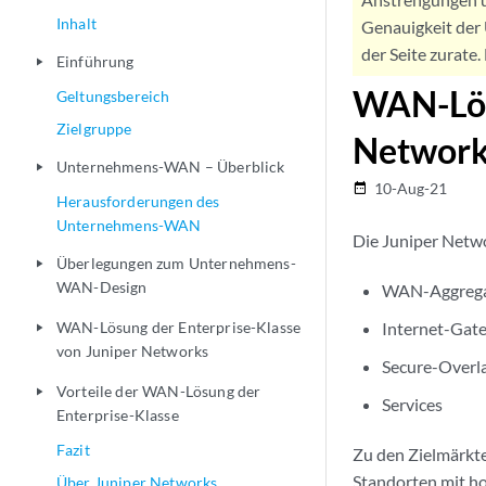
Inhalt
Genauigkeit der 
der Seite zurate
Einführung
play_arrow
WAN-Lösu
Geltungsbereich
Zielgruppe
Networ
Unternehmens-WAN – Überblick
play_arrow
10-Aug-21
date_range
Herausforderungen des
Unternehmens-WAN
Die Juniper Netw
Überlegungen zum Unternehmens-
play_arrow
WAN-Design
WAN-Aggrega
WAN-Lösung der Enterprise-Klasse
Internet-Gat
play_arrow
von Juniper Networks
Secure-Overl
Vorteile der WAN-Lösung der
play_arrow
Services
Enterprise-Klasse
Fazit
Zu den Zielmärkte
Standorten mit h
Über Juniper Networks