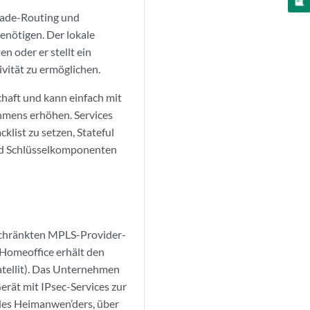
rade-Routing und
enötigen. Der lokale
n oder er stellt ein
ität zu ermöglichen.
chaft und kann einfach mit
ehmens erhöhen. Services
klist zu setzen, Stateful
ind Schlüsselkomponenten
schränkten MPLS-Provider-
Homeoffice erhält den
Satellit). Das Unternehmen
erät mit IPsec-Services zur
 des Heimanwen’ders, über