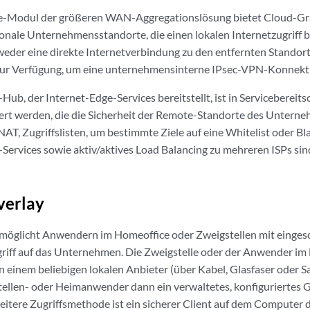
e-Modul der größeren WAN-Aggregationslösung bietet Cloud-G
gionale Unternehmensstandorte, die einen lokalen Internetzugriff b
weder eine direkte Internetverbindung zu den entfernten Standorte
zur Verfügung, um eine unternehmensinterne IPsec-VPN-Konnektiv
ub, der Internet-Edge-Services bereitstellt, ist in Servicebereits
iert werden, die die Sicherheit der Remote-Standorte des Untern
T, Zugriffslisten, um bestimmte Ziele auf eine Whitelist oder Blac
-Services sowie aktiv/aktives Load Balancing zu mehreren ISPs s
verlay
rmöglicht Anwendern im Homeoffice oder Zweigstellen mit einge
iff auf das Unternehmen. Die Zweigstelle oder der Anwender im 
on einem beliebigen lokalen Anbieter (über Kabel, Glasfaser oder 
tellen- oder Heimanwender dann ein verwaltetes, konfiguriertes G
eitere Zugriffsmethode ist ein sicherer Client auf dem Computer