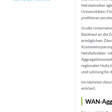
Netzbetreiber agi
Universitäten, F
profitieren am e
Große Unternehme
Backhaul an die 
ermöglichen. Dies
Kosteneinsparunge
Netzbetreiber- o
Aggregationsmodel
regionalen Hubs b
und Leistung für 
Im nächsten Absc
erörtert.
WAN-Aggr