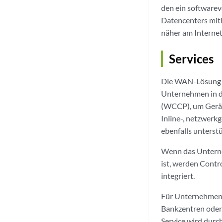
den ein softwarev
Datencenters mit
näher am Interne
Services
Die WAN-Lösung de
Unternehmen in d
(WCCP), um Gerät
Inline-, netzwerk
ebenfalls unterstü
Wenn das Unterneh
ist, werden Contr
integriert.
Für Unternehmen, 
Bankzentren oder 
Service wird dur