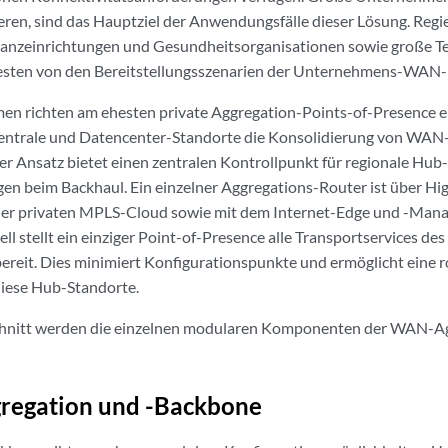
eren, sind das Hauptziel der Anwendungsfälle dieser Lösung. Reg
inanzeinrichtungen und Gesundheitsorganisationen sowie große 
hesten von den Bereitstellungsszenarien der Unternehmens-WAN
n richten am ehesten private Aggregation-Points-of-Presence ei
Zentrale und Datencenter-Standorte die Konsolidierung von WA
er Ansatz bietet einen zentralen Kontrollpunkt für regionale Hub
n beim Backhaul. Ein einzelner Aggregations-Router ist über Hi
der privaten MPLS-Cloud sowie mit dem Internet-Edge und -Ma
l stellt ein einziger Point-of-Presence alle Transportservices d
ereit. Dies minimiert Konfigurationspunkte und ermöglicht eine r
diese Hub-Standorte.
hnitt werden die einzelnen modularen Komponenten der WAN-A
egation und -Backbone