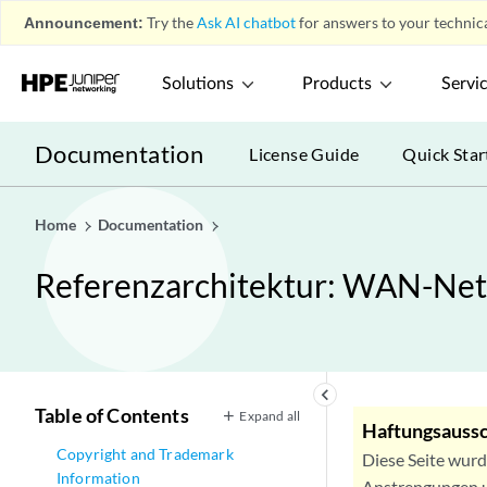
Announcement:
Try the
Ask AI chatbot
for answers to your technica
Solutions
Products
Servi
Documentation
License Guide
Quick Star
Home
Documentation
Referenzarchitektur: WAN-Ne
keyboard_arrow_left
Table of Contents
Expand all
Haftungsaussc
Copyright and Trademark
Diese Seite wur
Information
Anstrengungen u