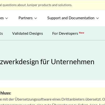
l questions about Juniper products and solutions.
ces
Partners
Support and Documentation
ts
Validated Designs
For Developers
New
tzwerkdesign für Unternehmen
hluss:
de mit der Übersetzungssoftware eines Drittanbieters übersetzt
nternommen wurden, eine gute Übersetzung zu liefern, kann Jun