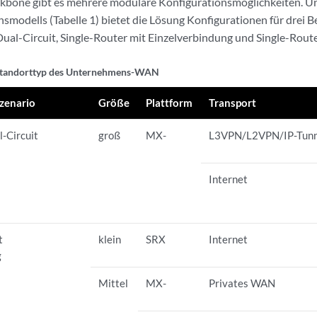
bone gibt es mehrere modulare Konfigurationsmöglichkeiten. U
odells (Tabelle 1) bietet die Lösung Konfigurationen für drei B
ual-Circuit, Single-Router mit Einzelverbindung und Single-Rout
-Standorttyp des Unternehmens-WAN
szenario
Größe
Plattform
Transport
-Circuit
groß
MX-
L3VPN/L2VPN/IP-Tunn
Internet
t
klein
SRX
Internet
g
Mittel
MX-
Privates WAN