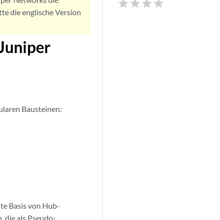
star
star
star
star
tte die englische Version
Juniper
laren Bausteinen:
ite Basis von Hub-
 die als Pseudo-