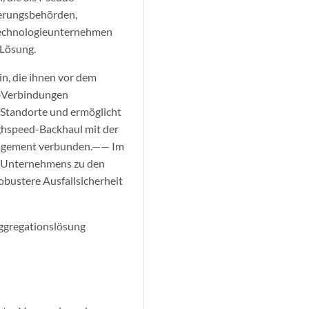
ierungsbehörden,
Technologieunternehmen
-Lösung.
n, die ihnen vor dem
N-Verbindungen
-Standorte und ermöglicht
ghspeed-Backhaul mit der
nagement verbunden.—— Im
es Unternehmens zu den
obustere Ausfallsicherheit
ggregationslösung