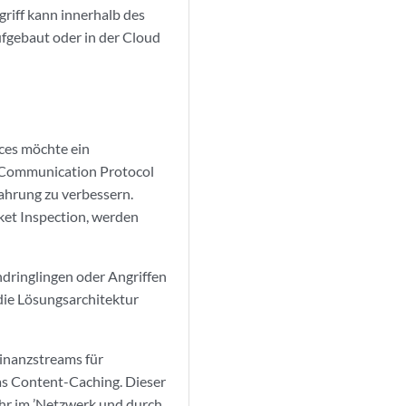
griff kann innerhalb des
fgebaut oder in der Cloud
ices möchte ein
 Communication Protocol
ahrung zu verbessern.
cket Inspection, werden
dringlingen oder Angriffen
die Lösungsarchitektur
Finanzstreams für
as Content-Caching. Dieser
hr im ’Netzwerk und durch