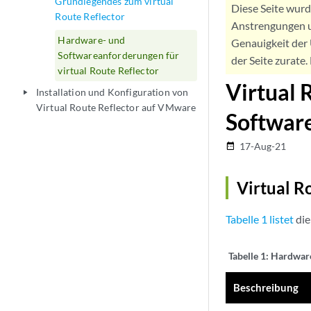
Grundlegendes zum virtual
Diese Seite wur
Route Reflector
Anstrengungen u
Hardware- und
Genauigkeit der 
Softwareanforderungen für
der Seite zurate
virtual Route Reflector
Virtual 
Installation und Konfiguration von
play_arrow
Virtual Route Reflector auf VMware
Softwar
17-Aug-21
date_range
Virtual R
Tabelle 1 listet
die
Tabelle 1:
Hardwar
Beschreibung