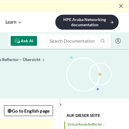
close
HPE Aruba Networking
Learn
arrow_forward
documentation
Ask AI
e Reflector – Übersicht
keyboard_arrow_right
Go to English page
AUF DIESER SEITE
Virtual Route Reflector –