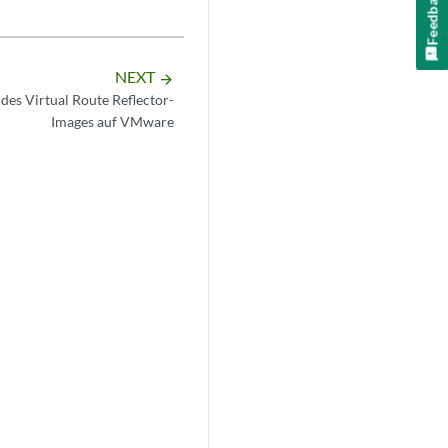
Feedback
NEXT
arrow_forward
 des Virtual Route Reflector-
Images auf VMware