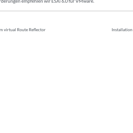
rderungen empfehlen wir ESXi 6.0 für VMware.
 virtual Route Reflector
Installation