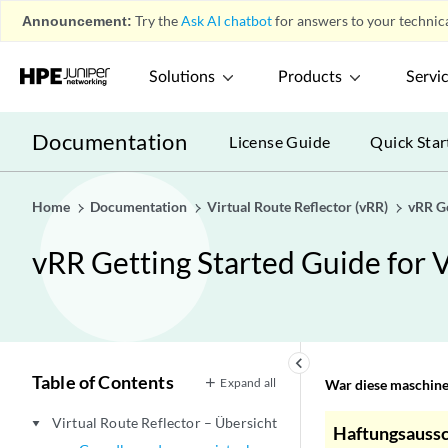
Announcement:
Try the
Ask AI chatbot
for answers to your technica
Solutions
Products
Servi
Documentation
License Guide
Quick Star
Home
Documentation
Virtual Route Reflector (vRR)
vRR Ge
vRR Getting Started Guide for 
keyboard_arrow_left
Table of Contents
Expand all
War diese maschinel
Virtual Route Reflector – Übersicht
play_arrow
Haftungsaussc