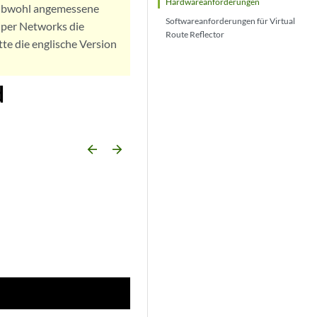
Hardwareanforderungen
. Obwohl angemessene
Softwareanforderungen für Virtual
iper Networks die
Route Reflector
tte die englische Version
d
arrow_backward
arrow_forward