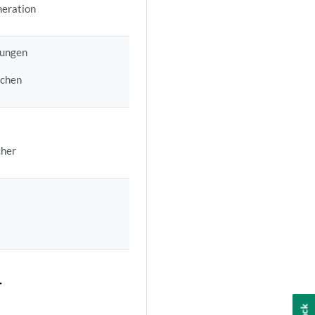
neration
lungen
ichen
cher
r