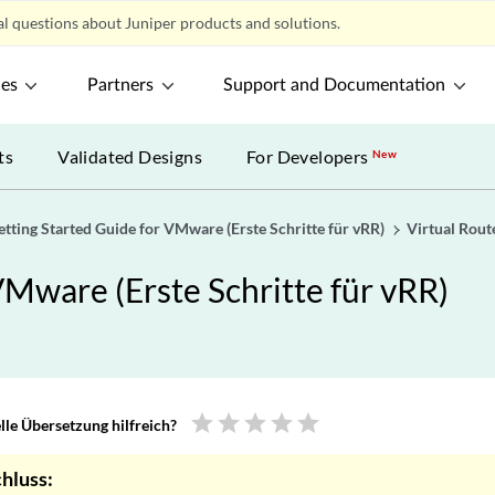
l questions about Juniper products and solutions.
ces
Partners
Support and Documentation
ts
Validated Designs
For Developers
New
tting Started Guide for VMware (Erste Schritte für vRR)
Virtual Rout
VMware (Erste Schritte für vRR)
star
star
star
star
star
le Übersetzung hilfreich?
hluss: