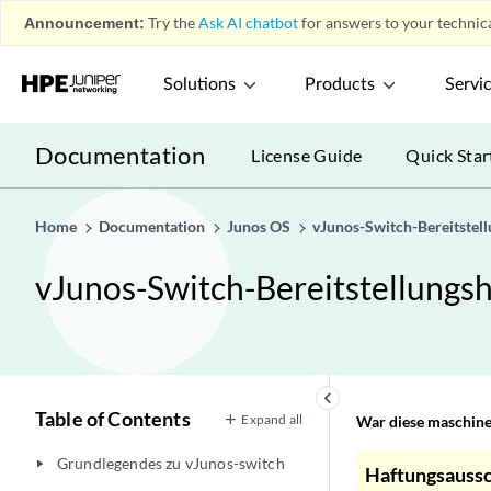
Announcement:
Try the
Ask AI chatbot
for answers to your technica
Solutions
Products
Servi
Documentation
License Guide
Quick Star
Home
Documentation
Junos OS
vJunos-Switch-Bereitste
vJunos-Switch-Bereitstellung
keyboard_arrow_left
Table of Contents
Expand all
War diese maschinel
Grundlegendes zu vJunos-switch
play_arrow
Haftungsaussc