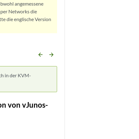
. Obwohl angemessene
iper Networks die
tte die englische Version
arrow_backward
arrow_forward
tch in der KVM-
ion von vJunos-