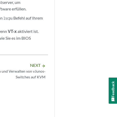
stserver, um
tware erfüllen.
den
Befehl auf Ihrem
lscpu
 wenn
VT-x
aktiviert ist.
wie Sie es im BIOS
NEXT
arrow_forward
en und Verwalten von vJunos-
Switches auf KVM
Feedback