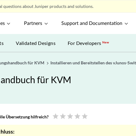
l questions about Juniper products and solutions.
ces
Partners
Support and Documentation
ts
Validated Designs
For Developers
New
llungshandbuch für KVM
Installieren und Bereitstellen des vJunos-Sw
shandbuch für KVM
star
star
star
star
star
le Übersetzung hilfreich?
hluss: