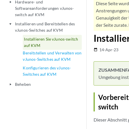
Hardware- und
play_arrow
Diese Seite wur
Softwareanforderungen vJunos-
Anstrengungen u
switch auf KVM
Genauigkeit der 
Installieren und Bereitstellen des
play_arrow
der Seite zurate
vJunos-Switches auf KVM
Installi
Installieren Sie vJunos-switch
auf KVM
14-Apr-23
date_range
Bereitstellen und Verwalten von
vJunos-Switches auf KVM
Konfigurieren des vJunos-
ZUSAMMENF
Switches auf KVM
Umgebung insta
Beheben
play_arrow
Vorbereit
switch
Dieser Abschnitt 