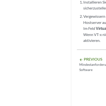
Installieren 
sicherzustell
Vergewissern S
Hostserver au
Im Feld
Virtu
Wenn VT-x nich
aktivieren.
PREVIOUS
arrow_backward
Mindestanforder
Software