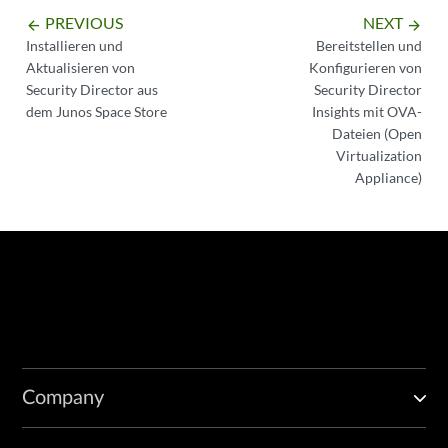
PREVIOUS
NEXT
arrow_backward
arrow_forward
Installieren und
Bereitstellen und
Aktualisieren von
Konfigurieren von
Security Director aus
Security Director
dem Junos Space Store
Insights mit OVA-
Dateien (Open
Virtualization
Appliance)
Company