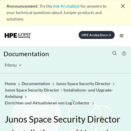
close
Announcement:
Try the
Ask AI chatbot
for answers to
your technical questions about Juniper products and
solutions.
HPE Aruba Docs
arrow_forward
Documentation
Menu
Home
Documentation
Junos Space Security Director
Junos Space Security Director – Installations- und Upgrade-
Anleitung
Einrichten und Aktualisieren von Log Collector
Junos Space Security Director