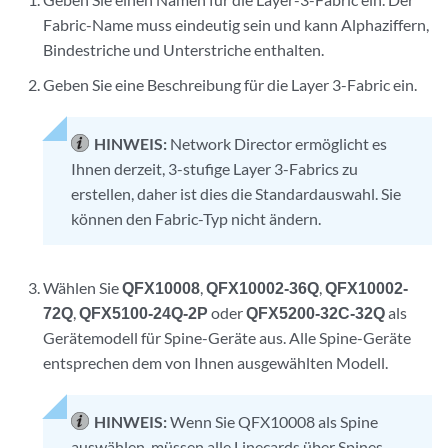
Fabric-Name muss eindeutig sein und kann Alphaziffern,
Bindestriche und Unterstriche enthalten.
Geben Sie eine Beschreibung für die Layer 3-Fabric ein.
HINWEIS:
Network Director ermöglicht es
Ihnen derzeit, 3-stufige Layer 3-Fabrics zu
erstellen, daher ist dies die Standardauswahl. Sie
können den Fabric-Typ nicht ändern.
Wählen Sie
QFX10008
,
QFX10002-36Q
,
QFX10002-
72Q
,
QFX5100-24Q-2P
oder
QFX5200-32C-32Q
als
Gerätemodell für Spine-Geräte aus. Alle Spine-Geräte
entsprechen dem von Ihnen ausgewählten Modell.
HINWEIS:
Wenn Sie QFX10008 als Spine
auswählen, müssen alle Linecards über Spines