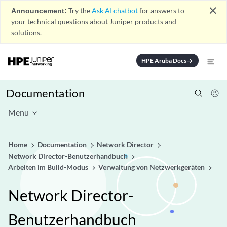
close
Announcement:
Try the
Ask AI chatbot
for answers to
your technical questions about Juniper products and
solutions.
HPE Aruba Docs
arrow_forward
Documentation
Menu
Home
Documentation
Network Director
Network Director-Benutzerhandbuch
Arbeiten im Build-Modus
Verwaltung von Netzwerkgeräten
Network Director-
Benutzerhandbuch