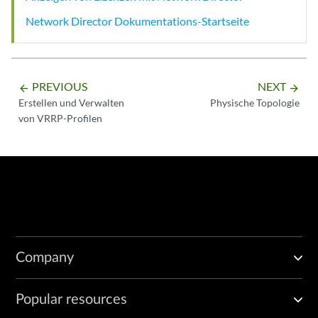
Network Director Dokumentations-Startseite
PREVIOUS
NEXT
arrow_backward
arrow_forward
Erstellen und Verwalten
Physische Topologie
von VRRP-Profilen
Company
Popular resources