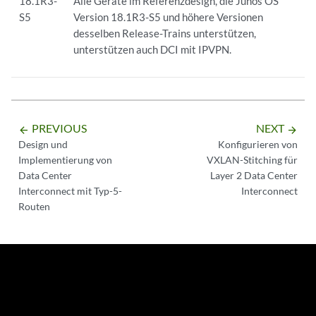
18.1R3-
Alle Geräte im Referenzdesign, die Junos OS
S5
Version 18.1R3-S5 und höhere Versionen
desselben Release-Trains unterstützen,
unterstützen auch DCI mit IPVPN.
PREVIOUS
NEXT
arrow_backward
arrow_forward
Design und
Konfigurieren von
Implementierung von
VXLAN-Stitching für
Data Center
Layer 2 Data Center
Interconnect mit Typ-5-
Interconnect
Routen