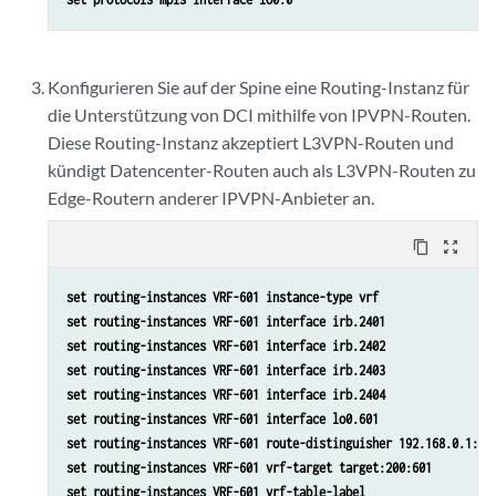
Konfigurieren Sie auf der Spine eine Routing-Instanz für
die Unterstützung von DCI mithilfe von IPVPN-Routen.
Diese Routing-Instanz akzeptiert L3VPN-Routen und
kündigt Datencenter-Routen auch als L3VPN-Routen zu
Edge-Routern anderer IPVPN-Anbieter an.
content_copy
zoom_out_map
set routing-instances VRF-601 instance-type vrf
set routing-instances VRF-601 interface irb.2401
set routing-instances VRF-601 interface irb.2402
set routing-instances VRF-601 interface irb.2403
set routing-instances VRF-601 interface irb.2404
set routing-instances VRF-601 interface lo0.601
set routing-instances VRF-601 route-distinguisher 192.168.0.1:60
set routing-instances VRF-601 vrf-target target:200:601
set routing-instances VRF-601 vrf-table-label