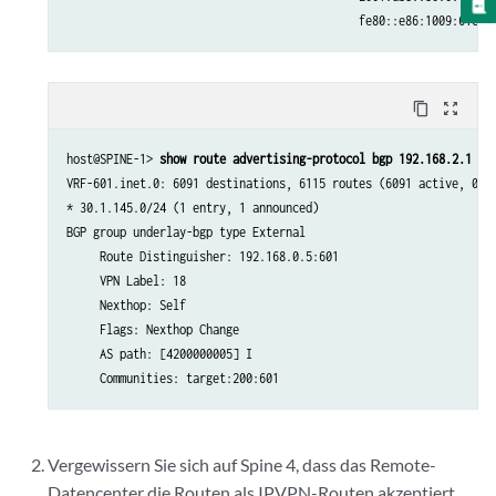
content_copy
zoom_out_map
host@SPINE-1> 
show route advertising-protocol bgp 192.168.2.1 ta
VRF-601.inet.0: 6091 destinations, 6115 routes (6091 active, 0 ho
* 30.1.145.0/24 (1 entry, 1 announced)

BGP group underlay-bgp type External

     Route Distinguisher: 192.168.0.5:601

     VPN Label: 18

     Nexthop: Self

     Flags: Nexthop Change

     AS path: [4200000005] I 

Vergewissern Sie sich auf Spine 4, dass das Remote-
Datencenter die Routen als IPVPN-Routen akzeptiert.