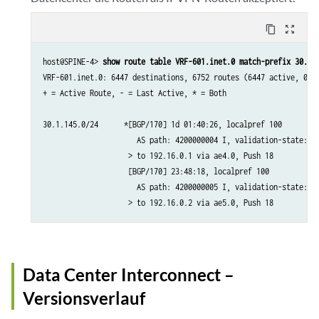
content_copy
zoom_out_map
host@SPINE-4> 
show route table VRF-601.inet.0 match-prefix 30.1.
VRF-601.inet.0: 6447 destinations, 6752 routes (6447 active, 0 ho
+ = Active Route, - = Last Active, * = Both

30.1.145.0/24      *[BGP/170] 1d 01:40:26, localpref 100

                      AS path: 4200000004 I, validation-state: un
                    > to 192.16.0.1 via ae4.0, Push 18

                    [BGP/170] 23:48:18, localpref 100

                      AS path: 4200000005 I, validation-state: un
Data Center Interconnect –
Versionsverlauf