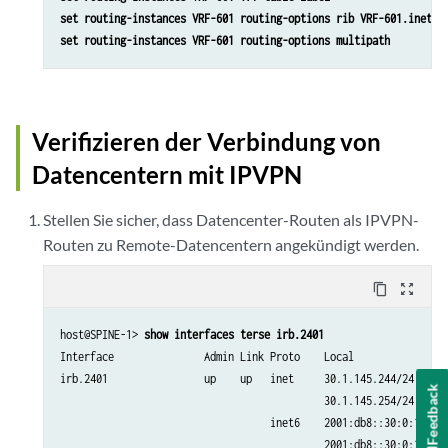
set routing-instances VRF-601 routing-options rib VRF-601.inet6.
set routing-instances VRF-601 routing-options multipath
Verifizieren der Verbindung von
Datencentern mit IPVPN
Stellen Sie sicher, dass Datencenter-Routen als IPVPN-
Routen zu Remote-Datencentern angekündigt werden.
content_copy
zoom_out_map
host@SPINE-1> 
show interfaces terse irb.2401
Interface               Admin Link Proto    Local                
irb.2401                up    up   inet     30.1.145.244/24 

Feedback
                                            30.1.145.254/24 

                                   inet6    2001:db8::30:0:191:24
                                            2001:db8::30:0:191:25