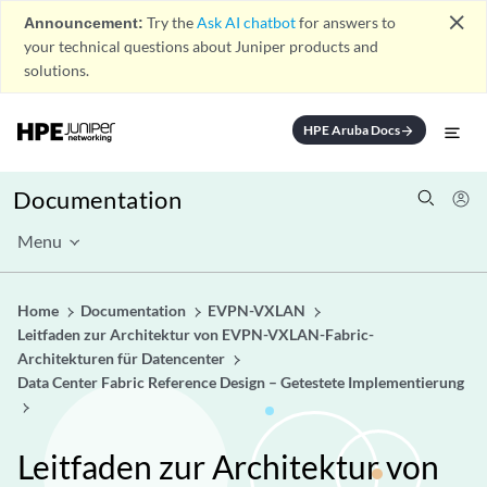
close
Announcement:
Try the
Ask AI chatbot
for answers to
your technical questions about Juniper products and
solutions.
HPE Aruba Docs
arrow_forward
Documentation
Menu
Home
Documentation
EVPN-VXLAN
Leitfaden zur Architektur von EVPN-VXLAN-Fabric-
Architekturen für Datencenter
Data Center Fabric Reference Design – Getestete Implementierung
Leitfaden zur Architektur von