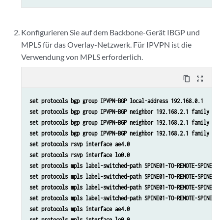
Konfigurieren Sie auf dem Backbone-Gerät IBGP und
MPLS für das Overlay-Netzwerk. Für IPVPN ist die
Verwendung von MPLS erforderlich.
content_copy
zoom_out_map
set protocols bgp group IPVPN-BGP local-address 192.168.0.1
set protocols bgp group IPVPN-BGP neighbor 192.168.2.1 family in
set protocols bgp group IPVPN-BGP neighbor 192.168.2.1 family in
set protocols bgp group IPVPN-BGP neighbor 192.168.2.1 family in
set protocols rsvp interface ae4.0
set protocols rsvp interface lo0.0
set protocols mpls label-switched-path SPINE01-TO-REMOTE-SPINE5 
set protocols mpls label-switched-path SPINE01-TO-REMOTE-SPINE5 
set protocols mpls label-switched-path SPINE01-TO-REMOTE-SPINE6 
set protocols mpls label-switched-path SPINE01-TO-REMOTE-SPINE6 
set protocols mpls interface ae4.0
set protocols mpls interface lo0.0