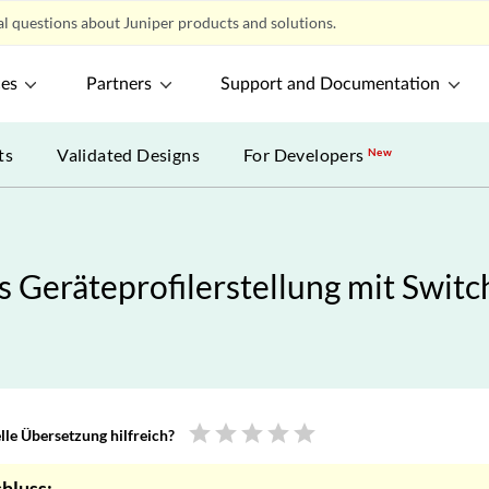
l questions about Juniper products and solutions.
ces
Partners
Support and Documentation
ts
Validated Designs
For Developers
New
Geräteprofilerstellung mit Switc
star
star
star
star
star
le Übersetzung hilfreich?
hluss: