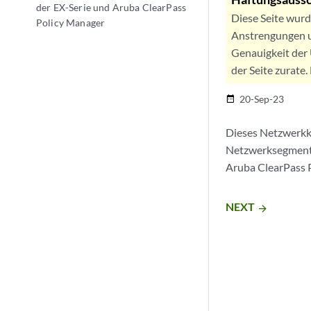
der EX-Serie und Aruba ClearPass
Diese Seite wur
Policy Manager
Anstrengungen u
Genauigkeit der 
der Seite zurate
20-Sep-23
date_range
Dieses Netzwerkko
Netzwerksegmentie
Aruba ClearPass 
NEXT
arrow_forward