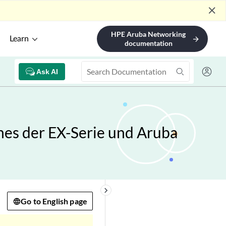
close
HPE Aruba Networking
Learn
arrow_forward
documentation
Ask AI
hes der EX-Serie und Aruba
keyboard_arrow_right
Go to English page