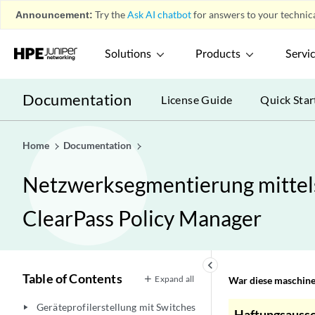
Announcement:
Try the
Ask AI chatbot
for answers to your technica
Solutions
Products
Servi
Documentation
License Guide
Quick Star
Home
Documentation
Netzwerksegmentierung mittels 
ClearPass Policy Manager
keyboard_arrow_left
Table of Contents
Expand all
War diese maschinel
Geräteprofilerstellung mit Switches
play_arrow
Haftungsaussc