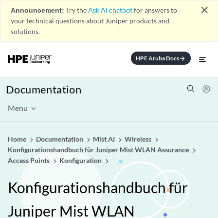
close
Announcement:
Try the
Ask AI chatbot
for answers to
your technical questions about Juniper products and
solutions.
HPE Aruba Docs
arrow_forward
Documentation
Menu
Home
Documentation
Mist AI
Wireless
Konfigurationshandbuch für Juniper Mist WLAN Assurance
Access Points
Konfiguration
Konfigurationshandbuch für
Juniper Mist WLAN