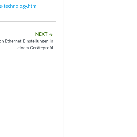
le-technology.html
NEXT
arrow_forward
on Ethernet-Einstellungen in
einem Geräteprofil