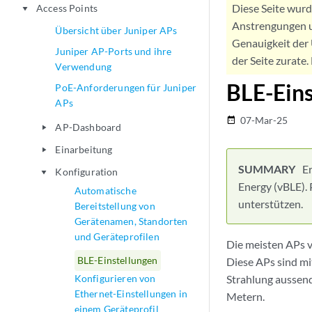
Diese Seite wur
Access Points
play_arrow
Anstrengungen u
Übersicht über Juniper APs
Genauigkeit der 
Juniper AP-Ports und ihre
der Seite zurate
Verwendung
BLE-Eins
PoE-Anforderungen für Juniper
APs
07-Mar-25
date_range
AP-Dashboard
play_arrow
Einarbeitung
play_arrow
E
Konfiguration
play_arrow
Energy (vBLE).
Automatische
unterstützen.
Bereitstellung von
Gerätenamen, Standorten
und Geräteprofilen
Die meisten APs v
BLE-Einstellungen
Diese APs sind mi
Konfigurieren von
Strahlung aussend
Ethernet-Einstellungen in
Metern.
einem Geräteprofil