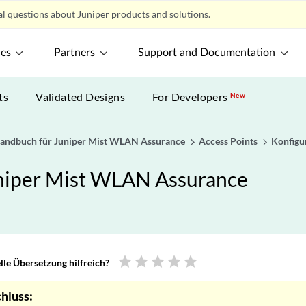
l questions about Juniper products and solutions.
ces
Partners
Support and Documentation
ts
Validated Designs
For Developers
New
handbuch für Juniper Mist WLAN Assurance
Access Points
Konfigu
uniper Mist WLAN Assurance
star
star
star
star
star
le Übersetzung hilfreich?
hluss: