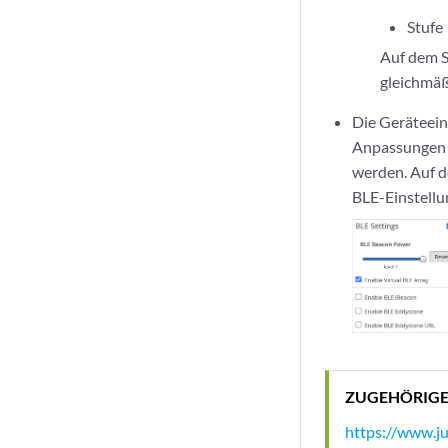
Stufe
Auf dem S
gleichmäßi
Die Geräteein
Anpassungen z
werden. Auf de
BLE-Einstellu
ZUGEHÖRIG
https://www.ju