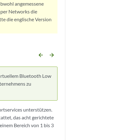
. Obwohl angemessene
iper Networks die
tte die englische Version
arrow_backward
arrow_forward
virtuellem Bluetooth Low
Unternehmens zu
rtservices unterstützen.
ttet, das acht gerichtete
einem Bereich von 1 bis 3