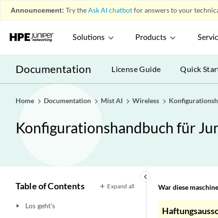
Announcement:
Try the
Ask AI chatbot
for answers to your technica
Solutions
Products
Servi
Documentation
License Guide
Quick Star
Home
Documentation
Mist AI
Wireless
Konfigurations
Konfigurationshandbuch für J
keyboard_arrow_left
Table of Contents
Expand all
War diese maschinel
Los geht's
play_arrow
Haftungsaussc