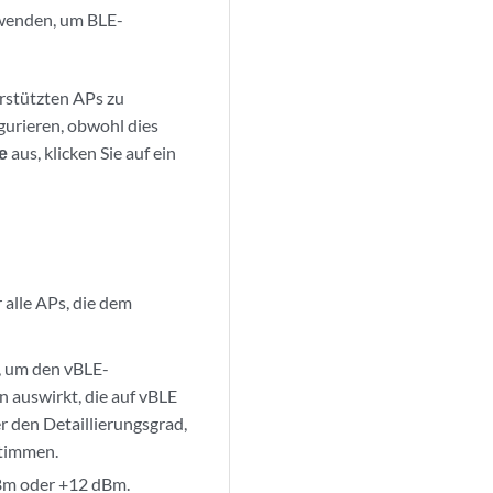
rwenden, um BLE-
rstützten APs zu
gurieren, obwohl dies
le
aus, klicken Sie auf ein
r alle APs, die dem
, um den vBLE-
n auswirkt, die auf vBLE
r den Detaillierungsgrad,
stimmen.
dBm oder +12 dBm.