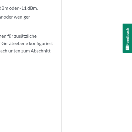
8 dBm oder -11 dBm.
hr oder weniger
Feedback
en für zusätzliche
 Geräteebene konfiguriert
e nach unten zum Abschnitt