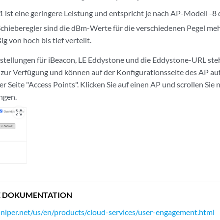
 1 ist eine geringere Leistung und entspricht je nach AP-Modell -
chieberegler sind die dBm-Werte für die verschiedenen Pegel me
g von hoch bis tief verteilt.
stellungen für iBeacon, LE Eddystone und die Eddystone-URL steh
ur Verfügung und können auf der Konfigurationsseite des AP auf
r Seite "Access Points". Klicken Sie auf einen AP und scrollen Si
ngen.
zoom_out_map
E DOKUMENTATION
niper.net/us/en/products/cloud-services/user-engagement.html