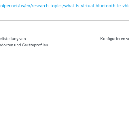
niper.net/us/en/research-topics/what-is-virtual-bluetooth-le-vb
itstellung von
Konfigurieren v
ndorten und Geräteprofilen