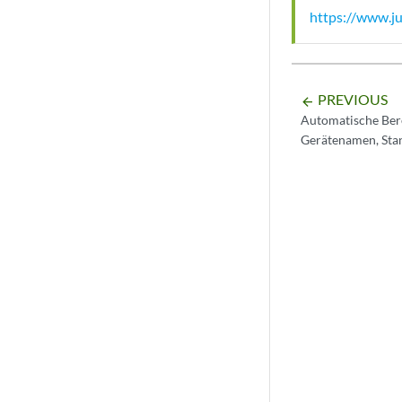
https://www.ju
PREVIOUS
arrow_backward
Automatische Bere
Gerätenamen, Sta