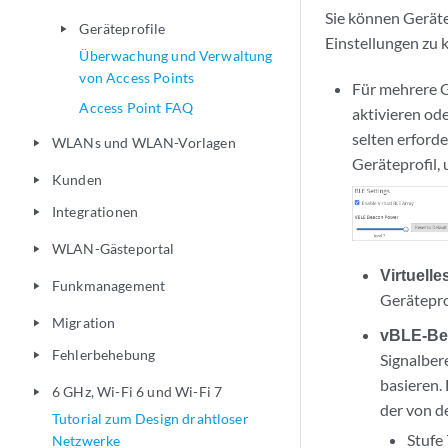
Sie können Geräte
Geräteprofile
play_arrow
Einstellungen zu 
Überwachung und Verwaltung
von Access Points
Für mehrere G
Access Point FAQ
aktivieren od
selten erforde
WLANs und WLAN-Vorlagen
play_arrow
Geräteprofil,
Kunden
play_arrow
Integrationen
play_arrow
WLAN-Gästeportal
play_arrow
Virtuelle
Funkmanagement
play_arrow
Gerätepro
Migration
play_arrow
vBLE-Be
Fehlerbehebung
play_arrow
Signalber
basieren.
6 GHz, Wi-Fi 6 und Wi-Fi 7
play_arrow
der von d
Tutorial zum Design drahtloser
Stufe
Netzwerke