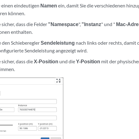
 einen eindeutigen
Namen
ein, damit Sie die verschiedenen hinzu
eren können.
e sicher, dass die Felder
"Namespace
",
"Instanz
" und "
Mac-Adre
onen enthalten.
e den Schieberegler
Sendeleistung
nach links oder rechts, damit
nfigurierte Sendeleistung angezeigt wird.
e sicher, dass die
X-Position
und die
Y-Position
mit der physische
timmen.
zoom_out_map