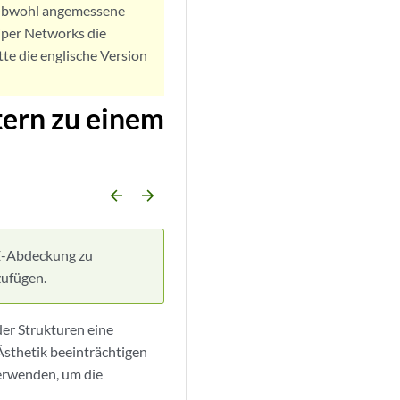
. Obwohl angemessene
iper Networks die
tte die englische Version
tern zu einem
arrow_backward
arrow_forward
LE-Abdeckung zu
zufügen.
er Strukturen eine
 Ästhetik beeinträchtigen
verwenden, um die