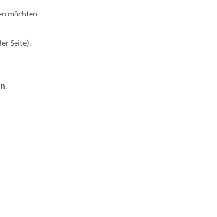
gen möchten.
er Seite).
en
.