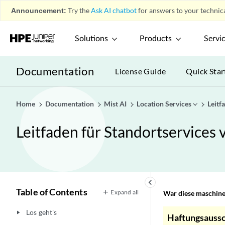
Announcement:
Try the
Ask AI chatbot
for answers to your technica
Solutions
Products
Servi
Documentation
License Guide
Quick Star
Home
Documentation
Mist AI
Location Services
Leitf
Leitfaden für Standortservices
keyboard_arrow_left
Table of Contents
Expand all
War diese maschinel
Los geht's
play_arrow
Haftungsaussc