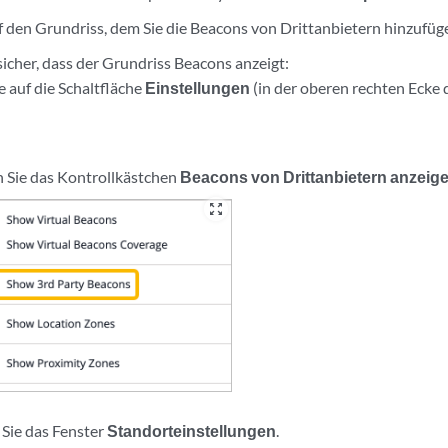
uf den Grundriss, dem Sie die Beacons von Drittanbietern hinzufü
 sicher, dass der Grundriss Beacons anzeigt:
e auf die Schaltfläche
Einstellungen
(in der oberen rechten Ecke d
n Sie das Kontrollkästchen
Beacons von Drittanbietern anzeig
zoom_out_map
 Sie das Fenster
Standorteinstellungen
.