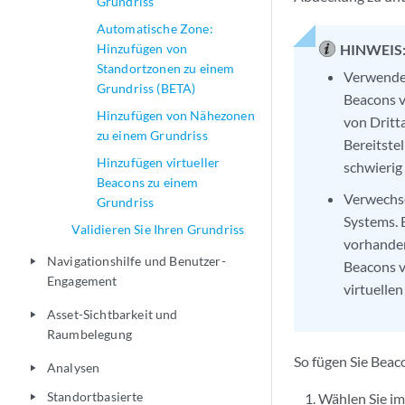
Grundriss
Automatische Zone:
Hinzufügen von
HINWEIS
Standortzonen zu einem
Verwenden
Grundriss (BETA)
Beacons v
Hinzufügen von Nähezonen
von Dritt
zu einem Grundriss
Bereitstel
Hinzufügen virtueller
schwierig
Beacons zu einem
Verwechse
Grundriss
Systems. 
Validieren Sie Ihren Grundriss
vorhanden
Navigationshilfe und Benutzer-
play_arrow
Beacons v
Engagement
virtuelle
Asset-Sichtbarkeit und
play_arrow
Raumbelegung
So fügen Sie Beac
Analysen
play_arrow
Standortbasierte
Wählen Sie im
play_arrow