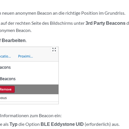
n neuen anonymen Beacon an die richtige Position im Grundriss.
 auf der rechten Seite des Bildschirms unter
3rd Party Beacons
d
onymen Beacon.
f
Bearbeiten
.
zoom_out_map
 Informationen zum Beacon ein:
e als
Typ
die Option
BLE Eddystone UID
(erforderlich) aus.