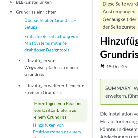
BLE-Einstellungen
play_arrow
Diese Seite wur
Anstrengungen u
Grundriss einrichten
play_arrow
Genauigkeit der 
Übersicht über Grundriss-
der Seite zurate
Setups
Einfache Bereitstellung von
Hinzufüg
Mist Systems mithilfe
drahtloser Designtools
Grundri
Hinzufügen von
play_arrow
19-Dec-25
date_range
Wegweiserpfaden zu einem
Grundriss
Hinzufügen weiterer Elemente
play_arrow
W
zu einem Grundriss
erweitern, führ
Hinzufügen von Beacons
von Drittanbietern zu
Die Installation 
einem Grundriss
Herausforderung da
Hinzufügen von
könnte. In diesem
Positionszonen zu einem
Abdeckung zu unt