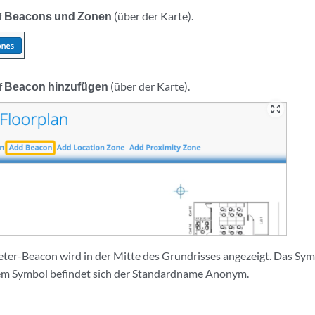
f
Beacons und Zonen
(über der Karte).
f
Beacon hinzufügen
(über der Karte).
zoom_out_map
eter-Beacon wird in der Mitte des Grundrisses angezeigt. Das Sym
dem Symbol befindet sich der Standardname Anonym.