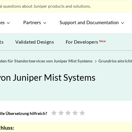
l questions about Juniper products and solutions.
ces
Partners
Support and Documentation
ts
Validated Designs
For Developers
New
aden für Standortservices von Juniper Mist Systems
Grundriss einrich
 von Juniper Mist Systems
star
star
star
star
star
le Übersetzung hilfreich?
hluss: