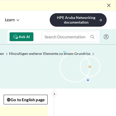
close
HPE Aruba Networking
Learn
arrow_forward
documentation
Ask AI
ten
Hinzufügen weiterer Elemente zu einem Grundriss
keyboard_arrow_right
Go to English page