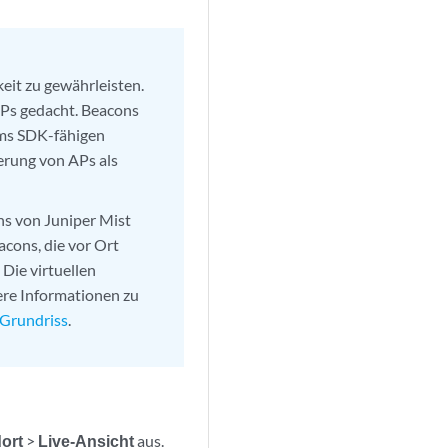
it zu gewährleisten.
 APs gedacht. Beacons
ems SDK-fähigen
ierung von APs als
ns von Juniper Mist
acons, die vor Ort
 Die virtuellen
ere Informationen zu
 Grundriss
.
dort
>
Live-Ansicht
aus.