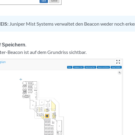
EIS:
Juniper Mist Systems verwaltet den Beacon weder noch erke
f
Speichern
.
eter-Beacon ist auf dem Grundriss sichtbar.
zoom_out_map