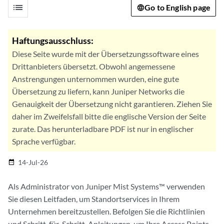
list
Go to English page
Haftungsausschluss:
Diese Seite wurde mit der Übersetzungssoftware eines
Drittanbieters übersetzt. Obwohl angemessene
Anstrengungen unternommen wurden, eine gute
Übersetzung zu liefern, kann Juniper Networks die
Genauigkeit der Übersetzung nicht garantieren. Ziehen Sie
daher im Zweifelsfall bitte die englische Version der Seite
zurate. Das herunterladbare PDF ist nur in englischer
Sprache verfügbar.
14-Jul-26
date_range
Als Administrator von Juniper Mist Systems™ verwenden
Sie diesen Leitfaden, um Standortservices in Ihrem
Unternehmen bereitzustellen. Befolgen Sie die Richtlinien
und Schritt-für-Schritt-Anleitungen, um Ihre Access Points