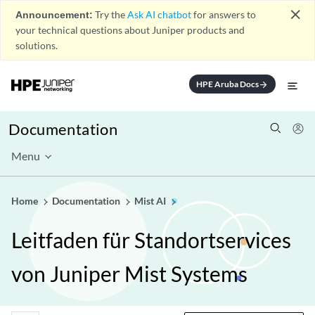
close
Announcement:
Try the
Ask AI chatbot
for answers to
your technical questions about Juniper products and
solutions.
HPE Aruba Docs
arrow_forward
Documentation
Menu
Home
Documentation
Mist AI
Leitfaden für Standortservices
von Juniper Mist Systems